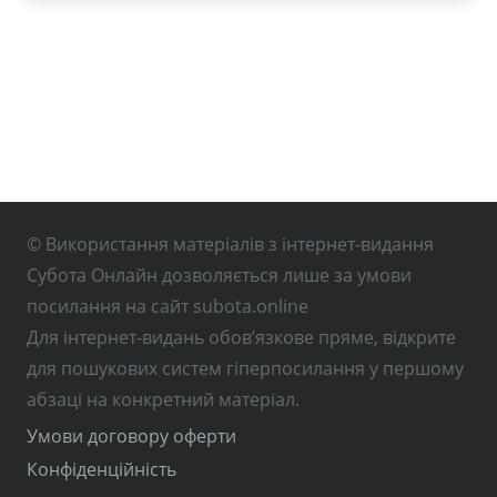
© Використання матеріалів з інтернет-видання
Субота Онлайн дозволяється лише за умови
посилання на сайт subota.online
Для інтернет-видань обов’язкове пряме, відкрите
для пошукових систем гіперпосилання у першому
абзаці на конкретний матеріал.
Умови договору оферти
Конфіденційність