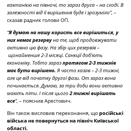
кампанією на півночі, то зараз друга – на сході. В
залежності від її вирішення буде і зрозуміло”,
–
сказав радник голови ОП.
“
Я думаю на нашу користь все вирішиться, у
них немає резерву
на те, щоб продовжувати
активно цю фазу. На збір цих резервів –
щонайменше 2-3 місяці. Санкції доб’ють
економіку. Тобто зараз
протягом 2-3 тижнів
має бути вирішено.
Я часто казав – 2-3 тижні,
але це від початку другої фази. От зараз вона
починається. Думаю, за три доби вони активно
мають піти. І після цього
2 тижні вирішать
все
“,
– пояснив Арестович.
Він також висловив переконання, що
російські
війська не повернуться на північ Київської
області.