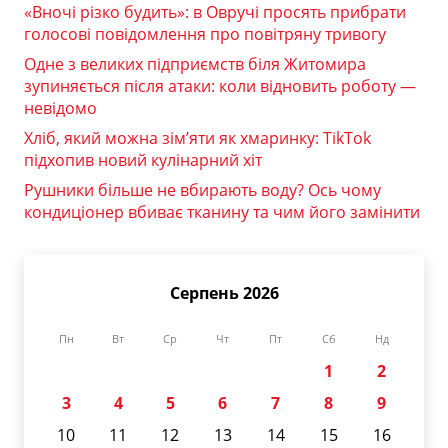
«Вночі різко будить»: в Овручі просять прибрати
голосові повідомлення про повітряну тривогу
Одне з великих підприємств біля Житомира
зупиняється після атаки: коли відновить роботу —
невідомо
Хліб, який можна зім’яти як хмаринку: TikTok
підхопив новий кулінарний хіт
Рушники більше не вбирають воду? Ось чому
кондиціонер вбиває тканину та чим його замінити
Серпень 2026
Пн
Вт
Ср
Чт
Пт
Сб
Нд
1
2
3
4
5
6
7
8
9
10
11
12
13
14
15
16