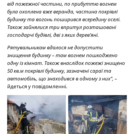
від пожежної частини, по прибуттю вогнем
була охоплена вже веранда, частина покрівлі
будинку та вогонь поширився всередину оселі.
Також зайнялися три впритул розташовані
господарчі будівлі, дві з яких деревʼяні.
Рятувальникам вдалося не допустити
знищення будинку – там вогнем пошкоджено
одну із кімнат. Також внаслідок пожежі знищено
50 кв.м покрівлі будинку, зазначені сараї та
автомобіль, що знаходився в одному з них”,
–
йдеться у повідомленні.