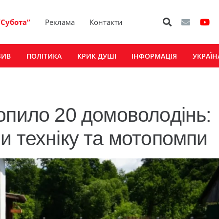
“Субота”
Реклама
Контакти
ЗИВ
ПОЛІТИКА
КРИК ДУШІ
ІНФОРМАЦІЯ
УКРАЇН
опило 20 домоволодінь:
и техніку та мотопомпи