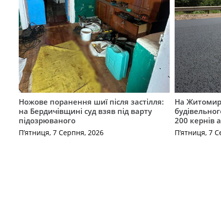
Ножове поранення шиї після застілля:
На Житомир
на Бердичівщині суд взяв під варту
будівельног
підозрюваного
200 кернів 
П’ятниця, 7 Серпня, 2026
П’ятниця, 7 С