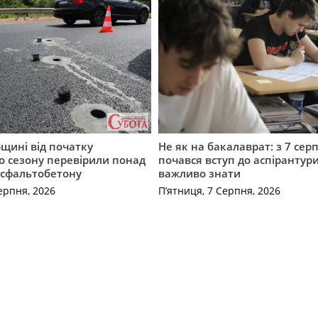
щині від початку
Не як на бакалаврат: з 7 сер
о сезону перевірили понад
почався вступ до аспірантур
асфальтобетону
важливо знати
ерпня, 2026
П’ятниця, 7 Серпня, 2026