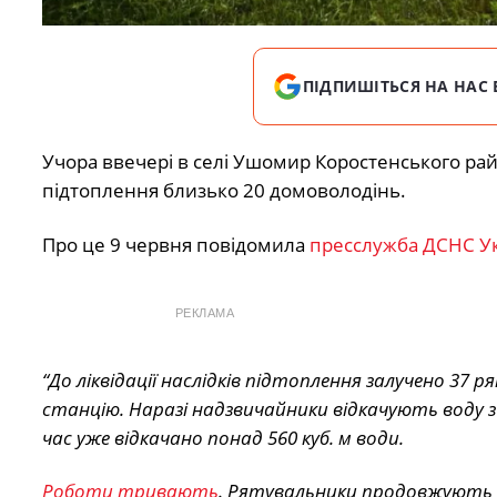
ПІДПИШІТЬСЯ НА НАС 
Учора ввечері в селі Ушомир Коростенського рай
підтоплення близько 20 домоволодінь.
Про це 9 червня повідомила
пресслужба ДСНС Ук
РЕКЛАМА
“До ліквідації наслідків підтоплення залучено 37
станцію.
Наразі надзвичайники відкачують воду з
час уже відкачано понад 560 куб. м води.
Роботи тривають
.
Рятувальники продовжують 