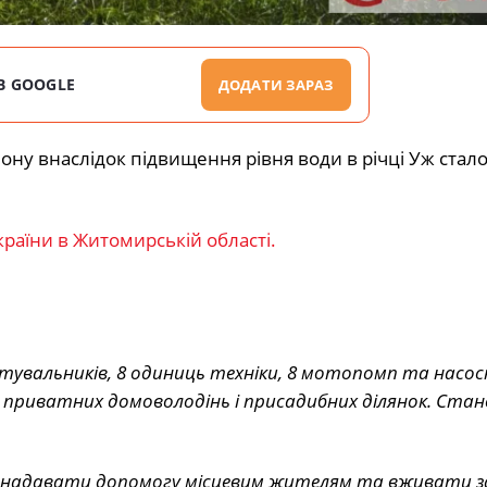
В GOOGLE
ДОДАТИ ЗАРАЗ
ону внаслідок підвищення рівня води в річці Уж стало
раїни в Житомирській області.
 рятувальників, 8 одиниць техніки, 8 мотопомп та насос
 приватних домоволодінь і присадибних ділянок. Стан
надавати допомогу місцевим жителям та вживати за