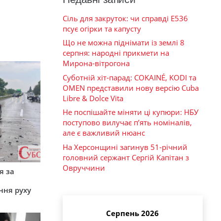
Сіль для закруток: чи справді Е536
псує огірки та капусту
Що не можна піднімати із землі 8
серпня: народні прикмети на
Мирона-вітрогона
Суботній хіт-парад: COKAINÉ, KODI та
OMEN представили нову версію Cuba
Libre & Dolce Vita
Не поспішайте міняти ці купюри: НБУ
поступово вилучає п’ять номіналів,
але є важливий нюанс
На Херсонщині загинув 51-річний
головний сержант Сергій Капітан з
Овруччини
я за
ння руху
Серпень 2026