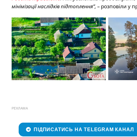
мінімізації наслідків підтоплення”, –
розповіли у п
РЕКЛАМА
ПІДПИСАТИСЬ НА TELEGRAM КАНАЛ