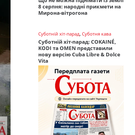
Що не можна піднімати із землі
8 серпня: народні прикмети на
Мирона-вітрогона
Суботній хіт-парад
,
Суботня кава
Суботній хіт-парад: COKAINÉ,
KODI та OMEN представили
нову версію Cuba Libre & Dolce
Vita