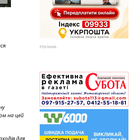
ся
РЕКЛАМА
ну
ом на цей
ходів для