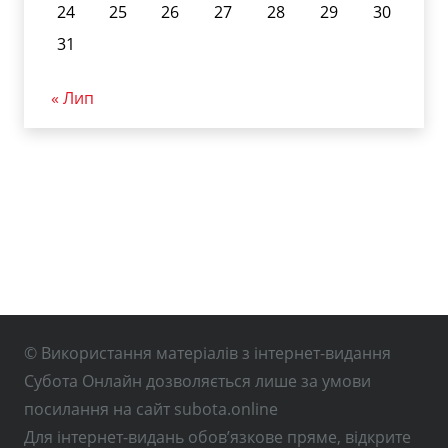
24
25
26
27
28
29
30
31
« Лип
© Використання матеріалів з інтернет-видання
Субота Онлайн дозволяється лише за умови
посилання на сайт subota.online
Для інтернет-видань обов’язкове пряме, відкрите