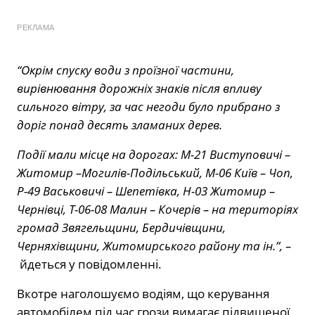
РЕКЛАМА
“Окрім спуску води з проїзної частини,
вирівнювання дорожніх знаків після впливу
сильного вітру, за час негоди було прибрано з
доріг понад десять зламаних дерев.
Події мали місце на дорогах: М-21 Виступовичі –
Житомир –Могилів-Подільський, М-06 Київ – Чоп,
Р-49 Васьковичі – Шепетівка, Н-03 Житомир –
Чернівці, Т-06-08 Малин – Кочерів – на територіях
громад Звягельщини, Бердичівщини,
Черняхівщини, Житомирського району та ін.”, –
йдеться у повідомленні.
Вкотре наголошуємо водіям, що керування
автомобілем під час грози вимагає підвищеної