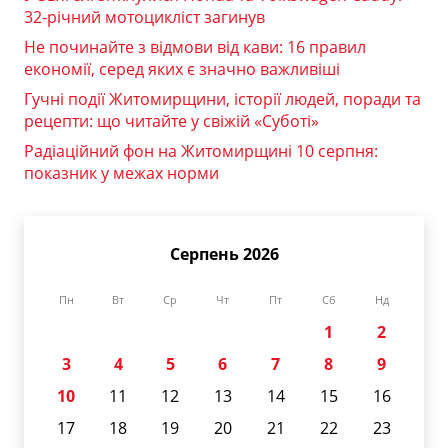
32-річний мотоцикліст загинув
Не починайте з відмови від кави: 16 правил
економії, серед яких є значно важливіші
Гучні події Житомирщини, історії людей, поради та
рецепти: що читайте у свіжій «Суботі»
Радіаційний фон на Житомирщині 10 серпня:
показник у межах норми
Серпень 2026
Пн
Вт
Ср
Чт
Пт
Сб
Нд
1
2
3
4
5
6
7
8
9
10
11
12
13
14
15
16
17
18
19
20
21
22
23