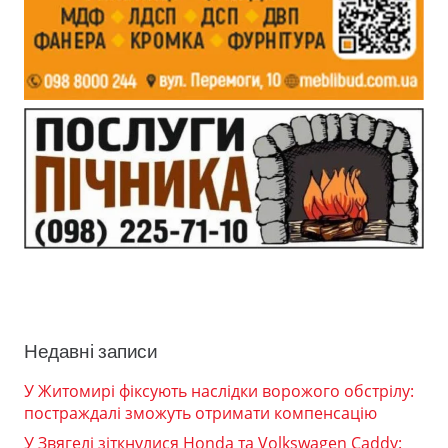
Недавні записи
У Житомирі фіксують наслідки ворожого обстрілу:
постраждалі зможуть отримати компенсацію
У Звягелі зіткнулися Honda та Volkswagen Caddy: