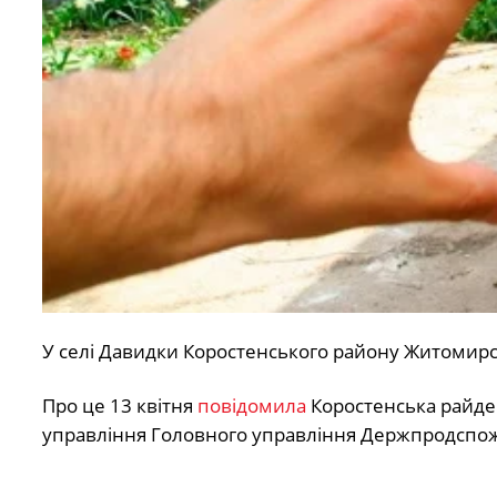
У селі Давидки Коростенського району Житомирсь
Про це 13 квітня
повідомила
Коростенська райде
управління Головного управління Держпродспож