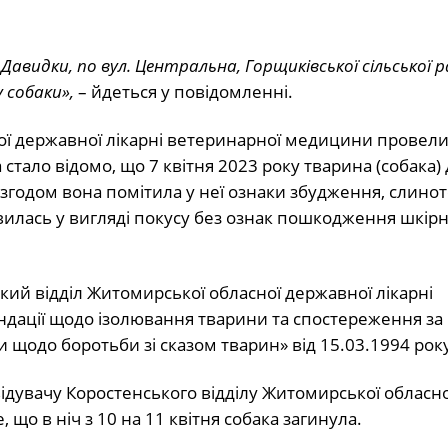
 Давидки, по вул. Центральна, Горщиківської сільської 
 собаки»,
– йдеться у повідомленні.
ної державної лікарні ветеринарної медицини провел
 стало відомо, що 7 квітня 2023 року тварина (собака)
годом вона помітила у неї ознаки збудження, слинот
явилась у вигляді покусу без ознак пошкодження шкір
кий відділ Житомирської обласної державної лікарні
дації щодо ізолювання тварини та спостереження за
ди щодо боротьби зі сказом тварин» від 15.03.1994 року
відувачу Коростенського відділу Житомирської обласно
що в ніч з 10 на 11 квітня собака загинула.