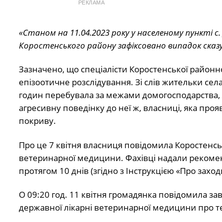
РЕКЛАМА
«Станом на 11.04.2023 року у населеному пункті с.
Коростенського району зафіксовано випадок сказу
Зазначено, що спеціалісти Коростенської район
епізоотичне розслідування. Зі слів жительки села
годин перебувала за межами домогосподарства, з
агресивну поведінку до неї ж, власниці, яка про
покриву.
Про це 7 квітня власниця повідомила Коростенсь
ветеринарної медицини. Фахівці надали рекомен
протягом 10 днів (згідно з Інструкцією «Про захо
О 09:20 год. 11 квітня громадянка повідомила за
державної лікарні ветеринарної медицини про те, 