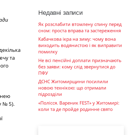
Недавні записи
ради
Як розслабити втомлену спину перед
сном: проста вправа та застереження
Кабачкова ікра на зиму: чому вона
и
виходить водянистою і як виправити
 декілька
помилку
ечу та
Не всі пенсійні доплати призначають
ного
без заяви: кому слід звернутися до
ПФУ
ДСНС Житомирщини посилили
новою технікою: що отримали
підрозділи
 нею
«Полісся. Вареник FEST» у Житомирі:
 № 5).
коли та де пройде родинне свято
ї