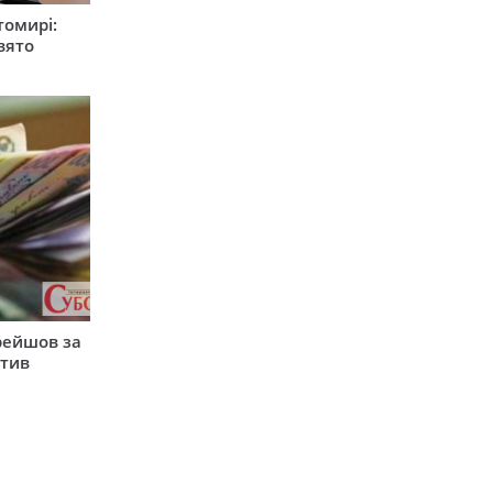
томирі:
вято
рейшов за
атив