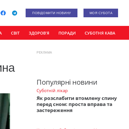
ПОВІДОМИТИ НОВИНУ
МОЯ СУБОТА
А
СВІТ
ЗДОРОВ’Я
ПОРАДИ
СУБОТНЯ КАВА
РЕКЛАМА
ина
Популярні новини
Суботній лікар
Як розслабити втомлену спину
перед сном: проста вправа та
застереження