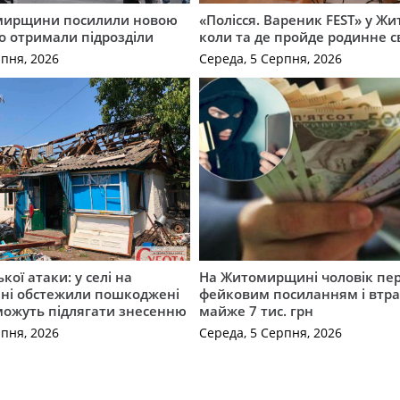
мирщини посилили новою
«Полісся. Вареник FEST» у Жи
о отримали підрозділи
коли та де пройде родинне с
рпня, 2026
Середа, 5 Серпня, 2026
ької атаки: у селі на
На Житомирщині чоловік пе
ні обстежили пошкоджені
фейковим посиланням і втр
можуть підлягати знесенню
майже 7 тис. грн
рпня, 2026
Середа, 5 Серпня, 2026