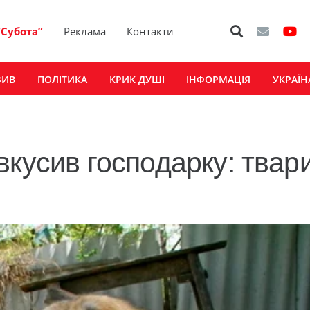
“Субота”
Реклама
Контакти
ЗИВ
ПОЛІТИКА
КРИК ДУШІ
ІНФОРМАЦІЯ
УКРАЇН
вкусив господарку: твар