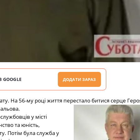
В GOOGLE
ДОДАТИ ЗАРАЗ
ату. На 56-му році життя перестало битися серце Геро
вальова.
службовців у місті
нство та юність,
ту. Потім була служба у