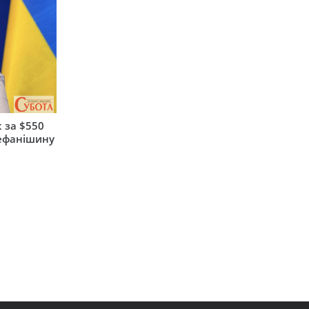
 за $550
тефанішину