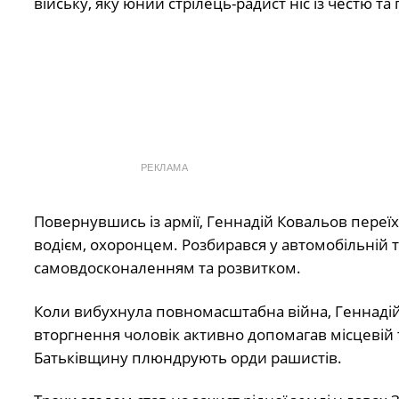
війську, яку юний стрілець-радист ніс із честю та 
РЕКЛАМА
Повернувшись із армії, Геннадій Ковальов переї
водієм, охоронцем. Розбирався у автомобільній 
самовдосконаленням та розвитком.
Коли вибухнула повномасштабна війна, Геннадій 
вторгнення чоловік активно допомагав місцевій т
Батьківщину плюндрують орди рашистів.