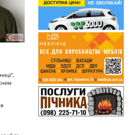
ниці”,
асним
ня