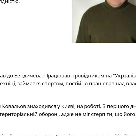
гідністю.
хав до Бердичева. Працював провідником на “Укрзаліз
техніці, займався спортом, постійно працював над вл
Ковальов знаходився у Києві, на роботі. З першого д
ериторіальній обороні, адже не міг стерпіти, що його