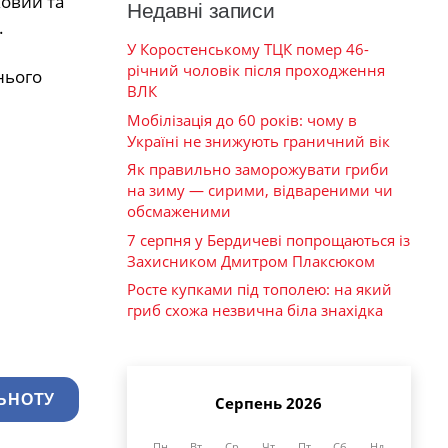
ковий та
Недавні записи
.
У Коростенському ТЦК помер 46-
річний чоловік після проходження
нього
ВЛК
Мобілізація до 60 років: чому в
Україні не знижують граничний вік
Як правильно заморожувати гриби
на зиму — сирими, відвареними чи
обсмаженими
7 серпня у Бердичеві попрощаються із
Захисником Дмитром Плаксюком
Росте купками під тополею: на який
гриб схожа незвична біла знахідка
ЬНОТУ
Серпень 2026
Пн
Вт
Ср
Чт
Пт
Сб
Нд