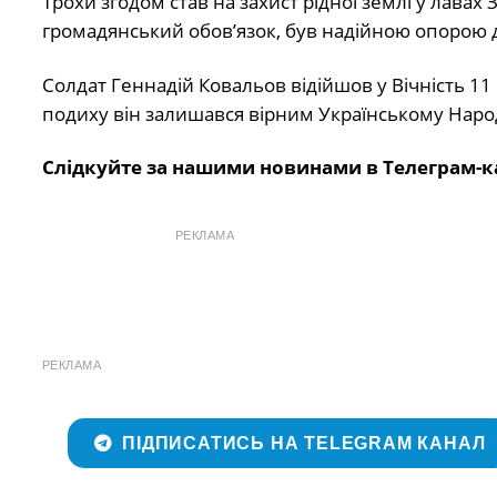
Трохи згодом став на захист рідної землі у лавах
громадянський обов’язок, був надійною опорою д
Солдат Геннадій Ковальов відійшов у Вічність 11 к
подиху він залишався вірним Українському Наро
Слідкуйте за нашими новинами в Телеграм-к
РЕКЛАМА
РЕКЛАМА
ПІДПИСАТИСЬ НА TELEGRAM КАНАЛ