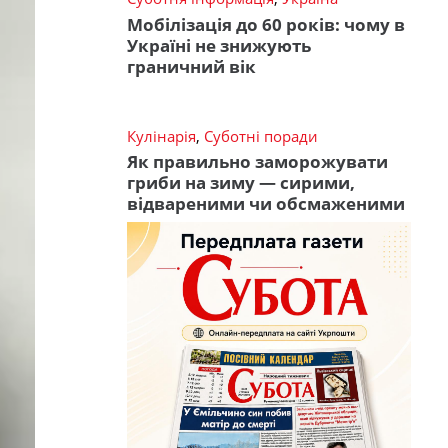
Мобілізація до 60 років: чому в
Україні не знижують
граничний вік
Кулінарія
,
Суботні поради
Як правильно заморожувати
гриби на зиму — сирими,
відвареними чи обсмаженими