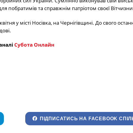
 Збройних сил України. Сумлінно виконував свій війсь
ля побратимів та справжнім патріотом своєї Вітчизни
вітня у місті Носівка, на Чернігівщині. До свого остан
дові.
аналі
Субота Онлайн
ПІДПИСАТИСЬ НА FACEBOOK СПІЛ