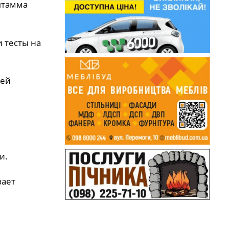
штамма
 тесты на
ией
и.
вает