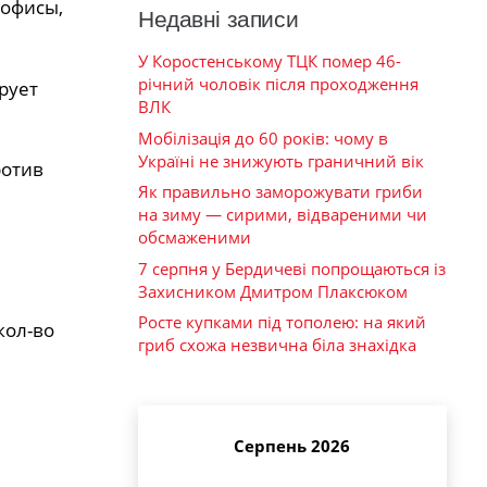
 офисы,
Недавні записи
У Коростенському ТЦК помер 46-
річний чоловік після проходження
рует
ВЛК
Мобілізація до 60 років: чому в
Україні не знижують граничний вік
ротив
Як правильно заморожувати гриби
на зиму — сирими, відвареними чи
обсмаженими
7 серпня у Бердичеві попрощаються із
Захисником Дмитром Плаксюком
Росте купками під тополею: на який
кол-во
гриб схожа незвична біла знахідка
Серпень 2026