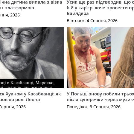
річна дитина випала з візка
Усик ще раз підтвердив, що 
м і платформою
бій у кар’єрі хоче провести п
Вайлдера
рпня, 2026
Вівторок, 4 Серпня, 2026
ся Хуаном у Касабланці: як
У Польщі знову побили трьох
ов до ролі Леона
після суперечки через музик
Серпня, 2026
Понеділок, 3 Серпня, 2026