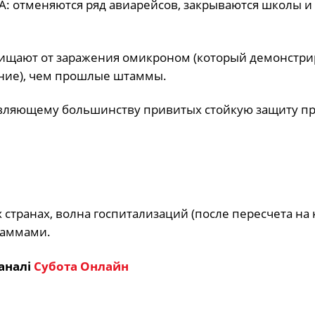
А: отменяются ряд авиарейсов, закрываются школы и
щищают от заражения омикроном (который демонстри
ание), чем прошлые штаммы.
вляющему большинству привитых стойкую защиту п
странах, волна госпитализаций (после пересчета на 
таммами.
аналі
Субота Онлайн