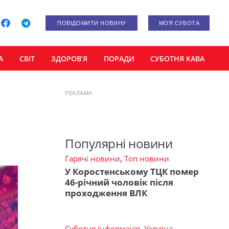
ПОВІДОМИТИ НОВИНУ
МОЯ СУБОТА
А
СВІТ
ЗДОРОВ’Я
ПОРАДИ
СУБОТНЯ КАВА
РЕКЛАМА
Популярні новини
Гарячі новини
,
Топ новини
У Коростенському ТЦК помер
46-річний чоловік після
проходження ВЛК
Суботня інформація
,
Україна