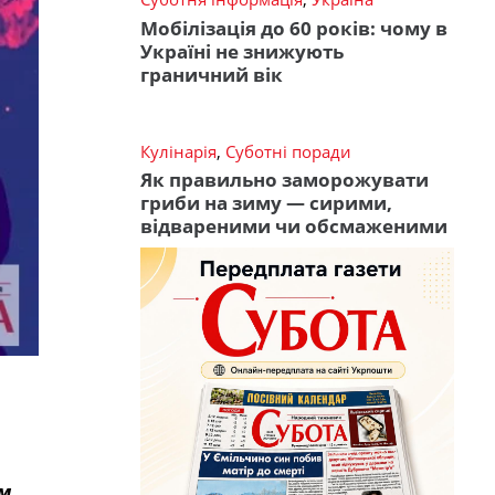
Мобілізація до 60 років: чому в
Україні не знижують
граничний вік
Кулінарія
,
Суботні поради
Як правильно заморожувати
гриби на зиму — сирими,
відвареними чи обсмаженими
м