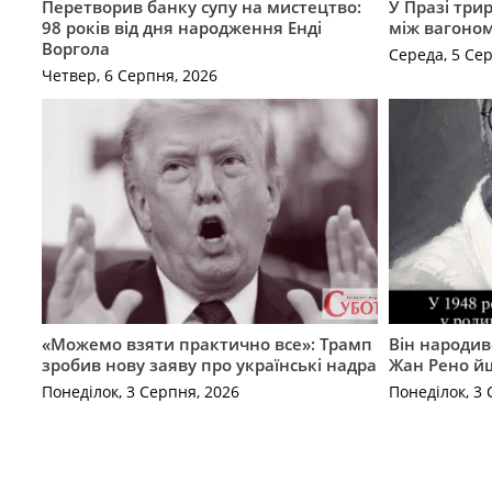
Перетворив банку супу на мистецтво:
У Празі три
98 років від дня народження Енді
між вагоно
Воргола
Середа, 5 Се
Четвер, 6 Серпня, 2026
«Можемо взяти практично все»: Трамп
Він народив
зробив нову заяву про українські надра
Жан Рено йш
Понеділок, 3 Серпня, 2026
Понеділок, 3 