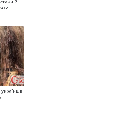
останній
роти
 українців
у