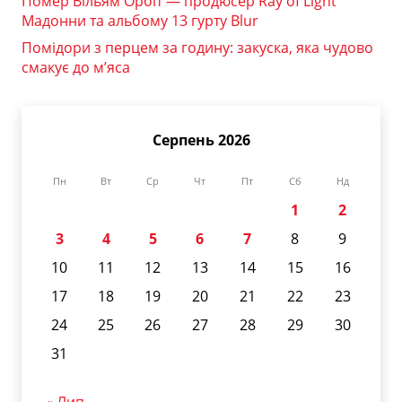
Помер Вільям Орбіт — продюсер Ray of Light
Мадонни та альбому 13 гурту Blur
Помідори з перцем за годину: закуска, яка чудово
смакує до м’яса
Серпень 2026
Пн
Вт
Ср
Чт
Пт
Сб
Нд
1
2
3
4
5
6
7
8
9
10
11
12
13
14
15
16
17
18
19
20
21
22
23
24
25
26
27
28
29
30
31