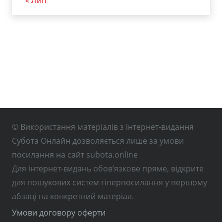
« Лип
© Використання матеріалів з інтернет-видання
Субота Онлайн дозволяється лише за умови
посилання на сайт subota.online
Для інтернет-видань обов’язкове пряме, відкрите
для пошукових систем гіперпосилання у першому
абзаці на конкретний матеріал.
Умови договору оферти