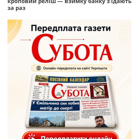
кроповий реліш — взимку банку з’їдають
за раз