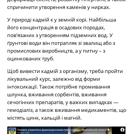
спричинити утворення каменів у нирках.
У природі кадмій є у земній корі. Найбільша
його концентрація в осадових породах,
пов’язаних з утворенням підземних вод. У
ґрунтові води він потрапляє зі звалищ або з
промислових виробництв, а у питну – з
оцинкованих труб.
Щоб вивести кадмій з організму, треба пройти
лікувальний курс, залежно від форми
інтоксикації. Також потрібне промивання
шлунка, вживання сорбентів, вживання
сечогінних препаратів, у важких випадках —
гемодіаліз, а також вживання медикаментів, що
містять цинк, кальцій і магній.