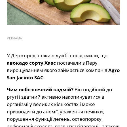
РЕКЛАМА
У Держпродспоживслужбі повідомили, що
авокадо сорту Хаас
постачали з Перу,
вирощуванням якого займається компанія
Agro
San Jacinto SAC
.
Чим небезпечний кадмій?
Він подібний до
ртуті і здатний активно накопичуватися в
організмі у великих кількостях і може
призводити до анемії, ураження печінки,
порушення функції легень, остеопорозу,
деформації скелета, розвитку гіпертонії, а також