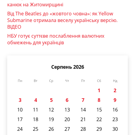
канюк на Житомирщині
Від The Beatles до «жовтого човна»: як Yellow
Submarine отримала веселу українську версію.
ВІДЕО
НБУ готує суттєве послаблення валютних
обмежень для українців
Серпень 2026
Пн
Вт
Ср
Чт
Пт
Сб
Нд
1
2
3
4
5
6
7
8
9
10
11
12
13
14
15
16
17
18
19
20
21
22
23
24
25
26
27
28
29
30