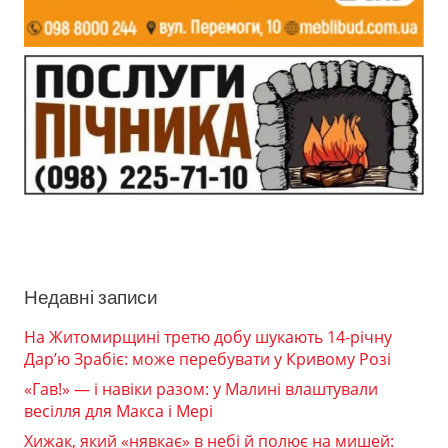
Недавні записи
На Житомирщині третю добу шукають 14-річну
Дар’ю Зрабіє: може перебувати у Кривому Розі
«Гав!» — і навіки разом: у Малині влаштували
весілля для Макса і Мері
Хижак, який «нявкає» в небі й полює на мишей: