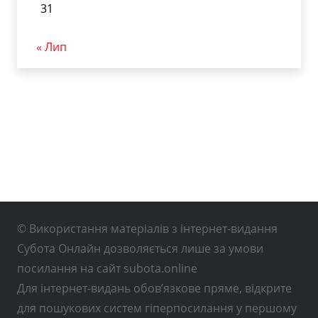
31
« Лип
© Використання матеріалів з інтернет-видання
Субота Онлайн дозволяється лише за умови
посилання на сайт subota.online
Для інтернет-видань обов’язкове пряме, відкрите
для пошукових систем гіперпосилання у першому