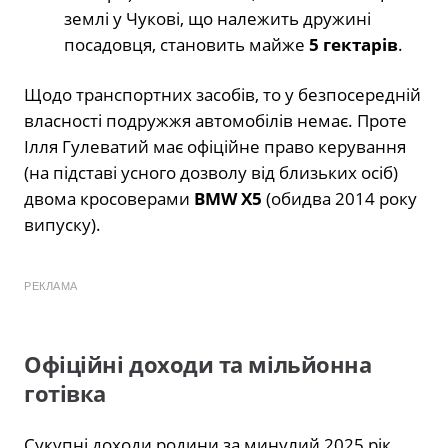
землі у Чукові, що належить дружині
посадовця, становить майже
5 гектарів
.
Щодо транспортних засобів, то у безпосередній
власності подружжя автомобілів немає. Проте
Ілля Гулеватий має офіційне право керування
(на підставі усного дозволу від близьких осіб)
двома кросоверами
BMW X5
(обидва 2014 року
випуску).
РЕКЛАМА
Офіційні доходи та мільйонна
готівка
Сукупні доходи родини за минулий 2025 рік