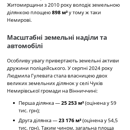
Житомирщини з 2010 року володіє земельною
ділянкою площею
898 м²
у тому ж таки
Немирові.
Масштабні земельні наділи та
автомобілі
Особливу увагу привертають земельні активи
дружини поліцейського. У серпні 2024 року
Людмила Гулевата стала власницею двох
великих земельних ділянок у селі Чуків
Немирівської громади на Вінниччині:
Перша ділянка —
25 253 м²
(оцінена у 59
тис. грн);
Друга ділянка —
23 176 м²
(оцінена у 54,5
тис. грн). Таким чином, загальна площа