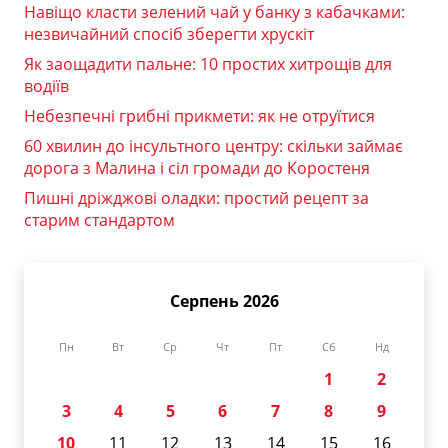
Навіщо класти зелений чай у банку з кабачками:
незвичайний спосіб зберегти хрускіт
Як заощадити пальне: 10 простих хитрощів для
водіїв
Небезпечні грибні прикмети: як не отруїтися
60 хвилин до інсультного центру: скільки займає
дорога з Малина і сіл громади до Коростеня
Пишні дріжджові оладки: простий рецепт за
старим стандартом
Серпень 2026
Пн
Вт
Ср
Чт
Пт
Сб
Нд
1
2
3
4
5
6
7
8
9
10
11
12
13
14
15
16