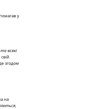
опомагав у
 та всякі
 свій
 де згодом
а на
ріються,