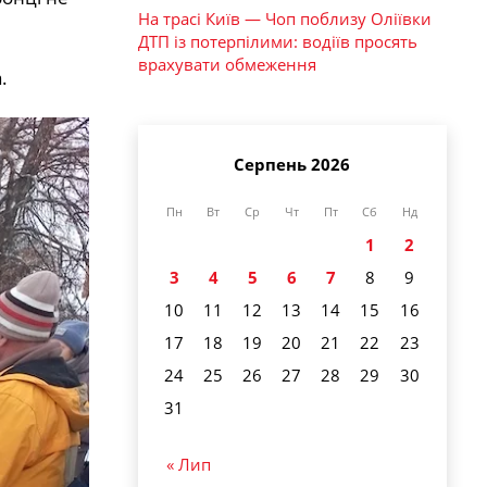
На трасі Київ — Чоп поблизу Оліївки
ДТП із потерпілими: водіїв просять
врахувати обмеження
.
Серпень 2026
Пн
Вт
Ср
Чт
Пт
Сб
Нд
1
2
3
4
5
6
7
8
9
10
11
12
13
14
15
16
17
18
19
20
21
22
23
24
25
26
27
28
29
30
31
« Лип