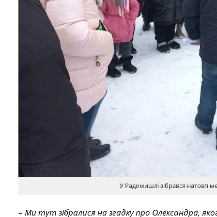
У Радомишлі зібрався натовп м
–
Ми тут зібралися на згадку про Олександра, яко