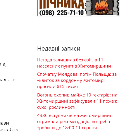
Недавні записи
Негода залишила без світла 11
від
населених пунктів Житомирщини
Спочатку Молдова, потім Польща: за
нальне
«квиток за кордон» у Житомирі
просили $15 тисяч
Вогонь охопив майже 10 гектарів: на
Житомирщині зафіксували 11 пожеж
сухої рослинності
4336 вступників на Житомирщині
отримали рекомендації: що треба
лази
зробити до 18:00 11 серпня
ронці не