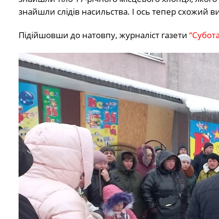
знайшли слідів насильства. І ось тепер схожий 
Підійшовши до натовпу, журналіст газети
“Субота