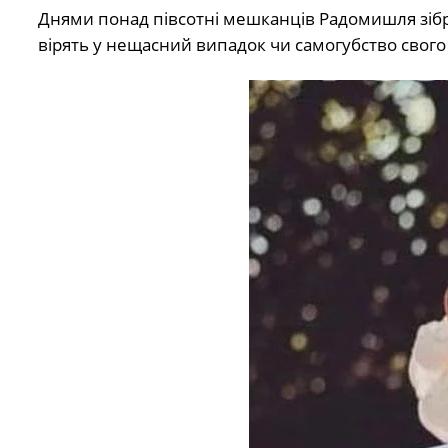
Днями понад півсотні мешканців Радомишля зібра
вірять у нещасний випадок чи самогубство свого