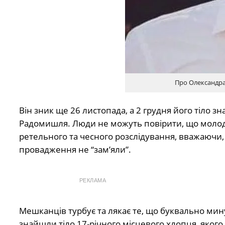
Про Олександра
Він зник ще 26 листопада, а 2 грудня його тіло зн
Радомишля. Люди не можуть повірити, що молод
ретельного та чесного розслідування, вважаючи
провадження не “зам’яли”.
РЕКЛАМА
Мешканців турбує та лякає те, що буквально мин
знайшли тіло 17-річного місцевого хлопця, якого 