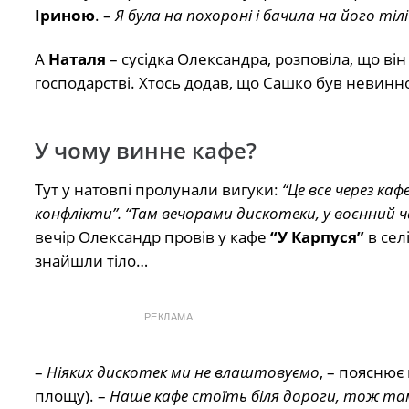
Іриною
. –
Я була на похороні і бачила на його тілі 
А
Наталя
– сусідка Олександра, розповіла, що ві
господарстві. Хтось додав, що Сашко був невинн
У чому винне кафе?
Тут у натовпі пролунали вигуки:
“Це все через ка
конфлікти”. “Там вечорами дискотеки, у воєнний ч
вечір Олександр провів у кафе
“У Карпуся”
в сел
знайшли тіло…
РЕКЛАМА
–
Ніяких дискотек ми не влаштовуємо
, – пояснює
площу). –
Наше кафе стоїть біля дороги, тож там 