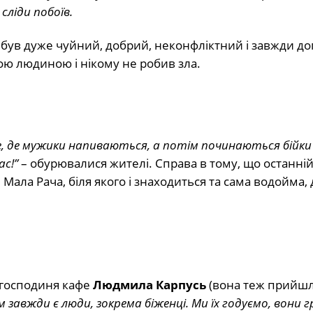
сліди побоїв.
н був дуже чуйний, добрий, неконфліктний і завжди д
ою людиною і нікому не робив зла.
фе, де мужики напиваються, а потім починаються бійки
ас!”
– обурювалися жителі. Справа в тому, що останній
і Мала Рача, біля якого і знаходиться та сама водойма,
 господиня кафе
Людмила Карпусь
(вона теж прийшл
завжди є люди, зокрема біженці. Ми їх годуємо, вони г