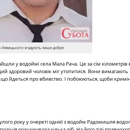
 Левицького згадують лише добре
айшли у водоймі села Мала Рача. Це за сім кілометрів 
ий здоровий чоловік міг утопитися. Вони вимагають
, що йдеться про вбивство. І побоюються, щоби кримі
улого року у очереті однієї з водойм Радомишля водо
поліція розшукувала кілька діб. На його тілі правоохо