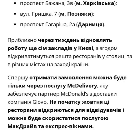
проспект Бажана, 3в (
м. Харківська
);
вул. Гришка, 7 (
м. Позняки
);
проспект Гагаріна, 2а (
Дарниця
).
Приблизно
через тиждень відновлять
роботу ще сім закладів у Києві
, а згодом
відкриватимуться решта ресторанів у столиці та
в різних містах на заході країни.
Спершу
отримати замовлення можна буде
тільки через послугу McDelivery
, яку
забезпечує партнер McDonald’s з доставки
компанія Glovo.
На початку жовтня ці
ресторани відкриються для відвідувачів і
можна буде скористатися послугою
МакДрайв та експрес-вікнами.