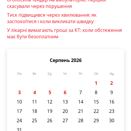
скасували через порушення
Тиск підвищився через хвилювання: як
заспокоїтися і коли викликати швидку
У лікарні вимагають гроші за КТ: коли обстеження
має бути безоплатним
Серпень 2026
Пн
Вт
Ср
Чт
Пт
Сб
Нд
1
2
3
4
5
6
7
8
9
10
11
12
13
14
15
16
17
18
19
20
21
22
23
24
25
26
27
28
29
30
31