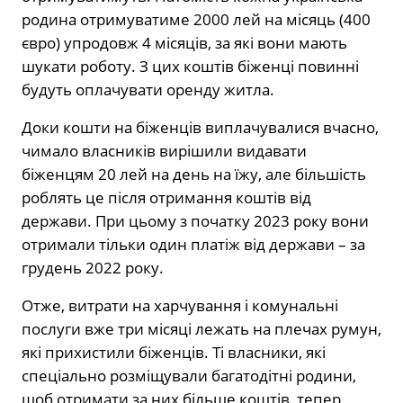
родина отримуватиме 2000 лей на місяць (400
євро) упродовж 4 місяців, за які вони мають
шукати роботу. З цих коштів біженці повинні
будуть оплачувати оренду житла.
Доки кошти на біженців виплачувалися вчасно,
чимало власників вирішили видавати
біженцям 20 лей на день на їжу, але більшість
роблять це після отримання коштів від
держави. При цьому з початку 2023 року вони
отримали тільки один платіж від держави – за
грудень 2022 року.
Отже, витрати на харчування і комунальні
послуги вже три місяці лежать на плечах румун,
які прихистили біженців. Ті власники, які
спеціально розміщували багатодітні родини,
щоб отримати за них більше коштів, тепер