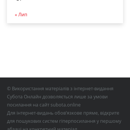
« Лип
© Використання матеріалів з інтернет-видання
Субота Онлайн дозволяється лише за умови
посилання на сайт subota.online
Для інтернет-видань обов’язкове пряме, відкрите
для пошукових систем гіперпосилання у першому
абзаці на конкретний матеріал.