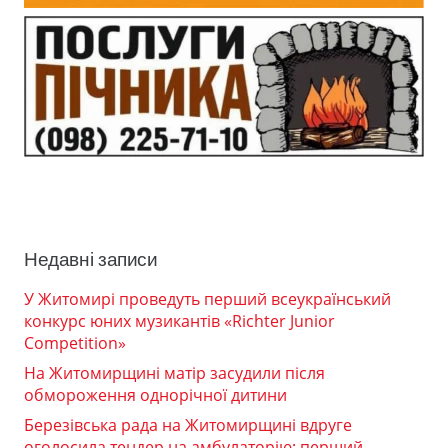
Недавні записи
У Житомирі проведуть перший всеукраїнський
конкурс юних музикантів «Richter Junior
Competition»
На Житомирщині матір засудили після
обмороження однорічної дитини
Березівська рада на Житомирщині вдруге
оголосила тендер на амбулаторію: перший