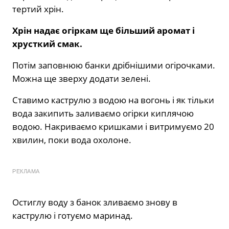
тертий хрін.
Хрін надає огіркам ще більший аромат і
хрусткий смак.
Потім заповнюю банки дрібнішими огірочками.
Можна ще зверху додати зелені.
Ставимо каструлю з водою на вогонь і як тільки
вода закипить заливаємо огірки киплячою
водою. Накриваємо кришками і витримуємо 20
хвилин, поки вода охолоне.
РЕКЛАМА
Остиглу воду з банок зливаємо знову в
каструлю і готуємо маринад.