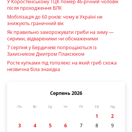
У Коростенському ТЦК помер 46-річний чоловік
після проходження ВЛК
Мобілізація до 60 років: чому в Україні не
знижують граничний вік
Як правильно заморожувати гриби на зиму —
сирими, відвареними чи обсмаженими
7 серпня у Бердичеві попрощаються із
Захисником Дмитром Плаксюком
Росте купками під тополею: на який гриб схожа
незвична біла знахідка
Серпень 2026
Пн
Вт
Ср
Чт
Пт
Сб
Нд
1
2
3
4
5
6
7
8
9