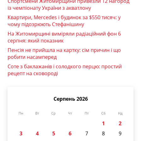
Спортсмени Житомирщини привезли 12 нагород
із чемпіонату України з акватлону
Квартири, Mercedes і будинок за $550 тисяч: у
чому підозрюють Стефанішину
На Житомирщині виміряли радіаційний фон 6
серпня: який показник
Пенсія не прийшла на картку: сім причин і що
робити насамперед
Соте з баклажанів і солодкого перцю: простий
рецепт на сковороді
Серпень 2026
Пн
Вт
Ср
Чт
Пт
Сб
Нд
1
2
3
4
5
6
7
8
9