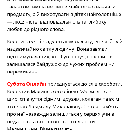
талантом: вміла не лише майстерно навчати
предмету, а й виховувати в дітях найголовніше
— людяність, відповідальність та глибоку
любов до рідного слова.
Колеги та учні згадують її як сильну, енергійну й
надзвичайно світлу людину. Вона завжди
підтримувала тих, хто був поруч, і ніколи не
залишалася байдужою до чужих проблем чи
переживань.
Субота Онлайн
приєднується до слів скорботи.
Колектив Малинського ліцею №5 висловив
щирі співчуття рідним, друзям, колегам та всім,
хто знав Людмилу Миколаївну. Світла пам’ять
про неї назавжди залишиться у серцях учнів,
педагогів та всієї освітньої спільноти
Малинщини. Вічна пам’ять.