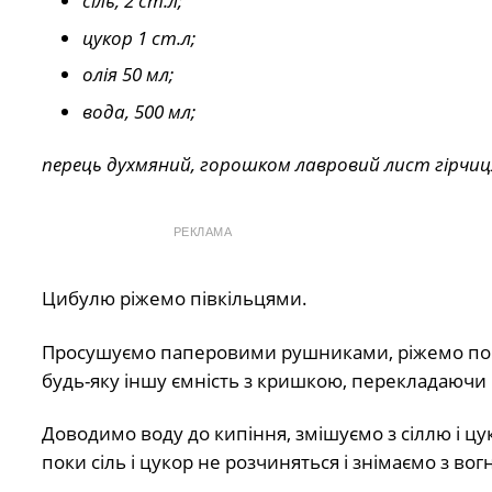
сіль, 2 ст.л;
цукор 1 ст.л;
олія 50 мл;
вода, 500 мл;
перець духмяний, горошком лавровий лист гірчиц
РЕКЛАМА
Цибулю ріжемо півкільцями.
Просушуємо паперовими рушниками, ріжемо порц
будь-яку іншу ємність з кришкою, перекладаючи
Доводимо воду до кипіння, змішуємо з сіллю і ц
поки сіль і цукор не розчиняться і знімаємо з в