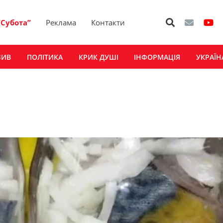
“Субота”
Реклама
Контакти
ЗИВ
ПОЛІТИКА
КРИК ДУШІ
ІНФОРМАЦІЯ
УКРАЇН