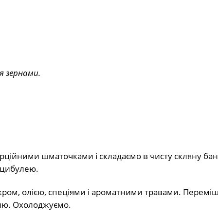
я зернами.
ійними шматочками і складаємо в чисту скляну бан
 цибулею.
укром, олією, спеціями і ароматними травами. Перемі
огню. Охолоджуємо.