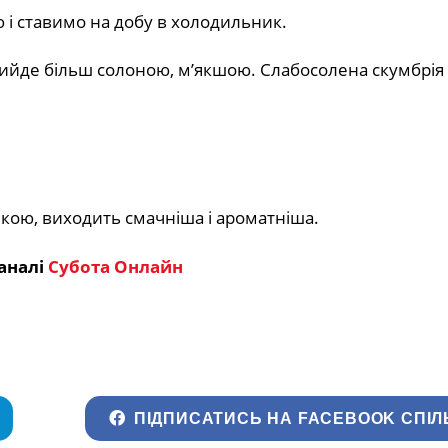
і ставимо на добу в холодильник.
вийде більш солоною, м’якшою. Слабосолена скумбрія
кою, виходить смачніша і ароматніша.
аналі
Субота Онлайн
ПІДПИСАТИСЬ НА FACEBOOK СПІЛ