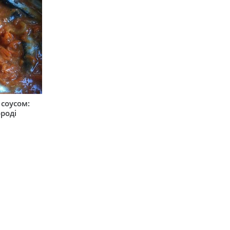
соусом:
ороді