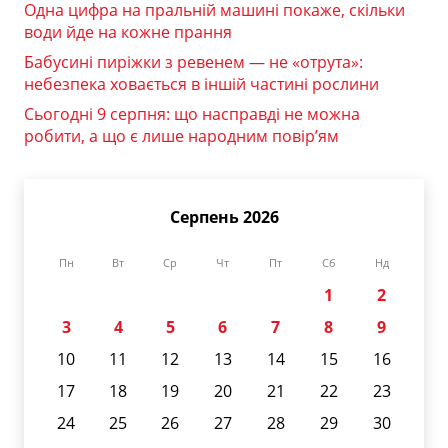
Одна цифра на пральній машині покаже, скільки
води йде на кожне прання
Бабусині пиріжки з ревенем — не «отрута»:
небезпека ховається в іншій частині рослини
Сьогодні 9 серпня: що насправді не можна
робити, а що є лише народним повір’ям
Серпень 2026
Пн
Вт
Ср
Чт
Пт
Сб
Нд
1
2
3
4
5
6
7
8
9
10
11
12
13
14
15
16
17
18
19
20
21
22
23
24
25
26
27
28
29
30