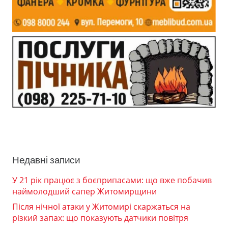
Недавні записи
У 21 рік працює з боєприпасами: що вже побачив
наймолодший сапер Житомирщини
Після нічної атаки у Житомирі скаржаться на
різкий запах: що показують датчики повітря