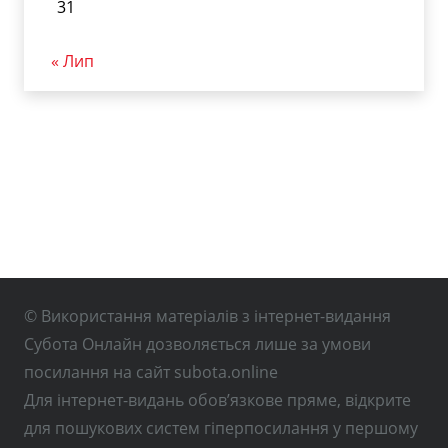
31
« Лип
© Використання матеріалів з інтернет-видання
Субота Онлайн дозволяється лише за умови
посилання на сайт subota.online
Для інтернет-видань обов’язкове пряме, відкрите
для пошукових систем гіперпосилання у першому