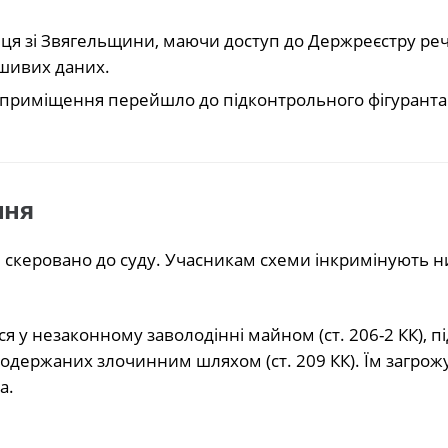
ця зі Звягельщини, маючи доступ до Держреєстру ре
ьшивих даних.
 приміщення перейшло до підконтрольного фігурант
ння
скеровано до суду. Учасникам схеми інкримінують н
 у незаконному заволодінні майном (ст. 206-2 КК), п
ів, одержаних злочинним шляхом (ст. 209 КК). Їм загрож
а.