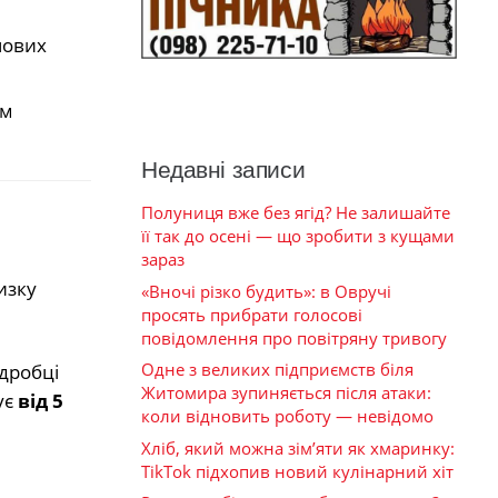
чових
ам
Недавні записи
Полуниця вже без ягід? Не залишайте
її так до осені — що зробити з кущами
зараз
изку
«Вночі різко будить»: в Овручі
просять прибрати голосові
повідомлення про повітряну тривогу
Одне з великих підприємств біля
ідробці
Житомира зупиняється після атаки:
ує
від 5
коли відновить роботу — невідомо
Хліб, який можна зім’яти як хмаринку:
TikTok підхопив новий кулінарний хіт