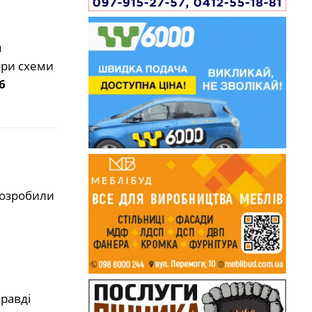
я
ори схеми
6
розробили
равді