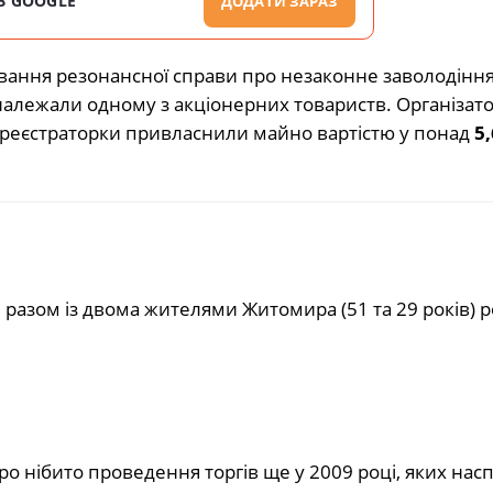
В GOOGLE
ДОДАТИ ЗАРАЗ
вання резонансної справи про незаконне заволодінн
алежали одному з акціонерних товариств. Організат
» реєстраторки привласнили майно вартістю у понад
5,
н разом із двома жителями Житомира (51 та 29 років) 
 нібито проведення торгів ще у 2009 році, яких насп