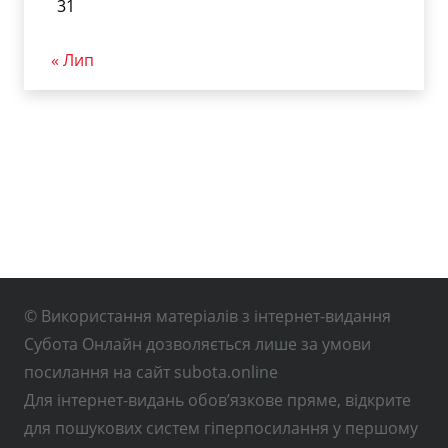
31
« Лип
© Використання матеріалів з інтернет-видання
Субота Онлайн дозволяється лише за умови
посилання на сайт subota.online
Для інтернет-видань обов’язкове пряме, відкрите
для пошукових систем гіперпосилання у першому