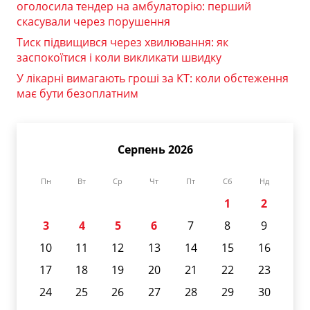
оголосила тендер на амбулаторію: перший
скасували через порушення
Тиск підвищився через хвилювання: як
заспокоїтися і коли викликати швидку
У лікарні вимагають гроші за КТ: коли обстеження
має бути безоплатним
Серпень 2026
Пн
Вт
Ср
Чт
Пт
Сб
Нд
1
2
3
4
5
6
7
8
9
10
11
12
13
14
15
16
17
18
19
20
21
22
23
24
25
26
27
28
29
30