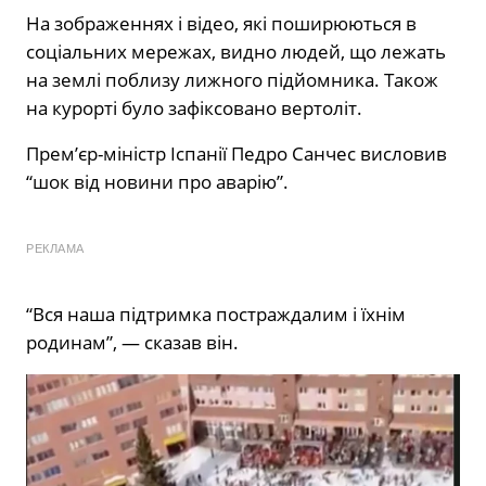
На зображеннях і відео, які поширюються в
соціальних мережах, видно людей, що лежать
на землі поблизу лижного підйомника. Також
на курорті було зафіксовано вертоліт.
Прем’єр-міністр Іспанії Педро Санчес висловив
“шок від новини про аварію”.
РЕКЛАМА
“Вся наша підтримка постраждалим і їхнім
родинам”, — сказав він.