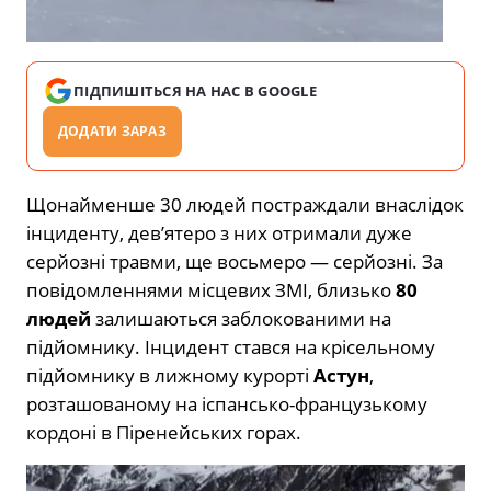
ПІДПИШІТЬСЯ НА НАС В GOOGLE
ДОДАТИ ЗАРАЗ
Щонайменше 30 людей постраждали внаслідок
інциденту, дев’ятеро з них отримали дуже
серйозні травми, ще восьмеро — серйозні. За
повідомленнями місцевих ЗМІ, близько
80
людей
залишаються заблокованими на
підйомнику. Інцидент стався на крісельному
підйомнику в лижному курорті
Астун
,
розташованому на іспансько-французькому
кордоні в Піренейських горах.