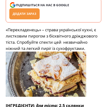
ПІДПИШІТЬСЯ НА НАС В GOOGLE
ДОДАТИ ЗАРАЗ
«Перекладенець» – страва української кухні, є
листковим пирогом з бісквітного дріжджового
тіста. Спробуйте спекти цей незвичайно
ніжний та легкий пиріг із сухофруктами.
ІНГРЕДІЄНТИ:
для тіста:
2,5 склянки