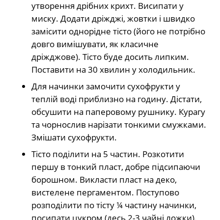
утворення дрібних крихт. Висипати у
миску. Додати дріжджі, жовтки і швидко
замісити однорідне тісто (його не потрібно
довго вимішувати, як класичне
дріжджове). Тісто буде досить липким.
Поставити на 30 хвилин у холодильник.
Для начинки замочити сухофрукти у
теплій воді приблизно на годину. Дістати,
обсушити на паперовому рушнику. Курагу
та чорнослив нарізати тонкими смужками.
Змішати сухофрукти.
Тісто поділити на 5 частин. Розкотити
першу в тонкий пласт, добре підсипаючи
борошном. Викласти пласт на деко,
вистелене пергаментом. Поступово
розподілити по тісту ¼ частину начинки,
посипати цукром (десь 2-3 чайні ложки).