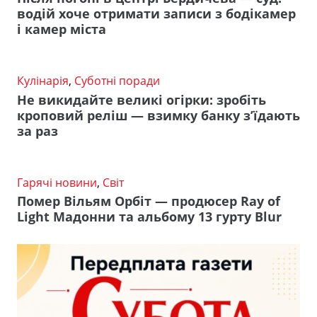
водій хоче отримати записи з бодікамер
і камер міста
Кулінарія
,
Суботні поради
Не викидайте великі огірки: зробіть
кроповий реліш — взимку банку з’їдають
за раз
Гарячі новини
,
Світ
Помер Вільям Орбіт — продюсер Ray of
Light Мадонни та альбому 13 гурту Blur