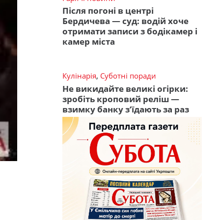
Після погоні в центрі
Бердичева — суд: водій хоче
отримати записи з бодікамер і
камер міста
Кулінарія
,
Суботні поради
Не викидайте великі огірки:
зробіть кроповий реліш —
взимку банку з’їдають за раз