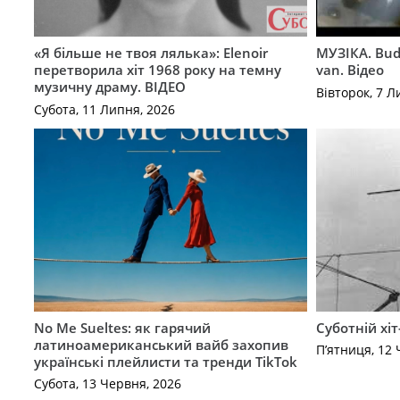
«Я більше не твоя лялька»: Elenoir
МУЗІКА. Bud
перетворила хіт 1968 року на темну
van. Відео
музичну драму. ВІДЕО
Вівторок, 7 Л
Субота, 11 Липня, 2026
No Me Sueltes: як гарячий
Суботній хіт
латиноамериканський вайб захопив
П’ятниця, 12 
українські плейлисти та тренди TikTok
Субота, 13 Червня, 2026