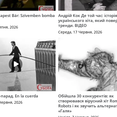
apest Bár: Szívemben bomba
Андрій Кок Де той час: історі
українського хіта, який пове
тренди. ВІДЕО
ипня, 2026
Середа, 17 Червня, 2026
-парад. En la cuerda
Обійшла 30 конкурентів: як
створювався вірусний хіт Ro
Червня, 2026
Robots і як звучить альтерн
«Галя»