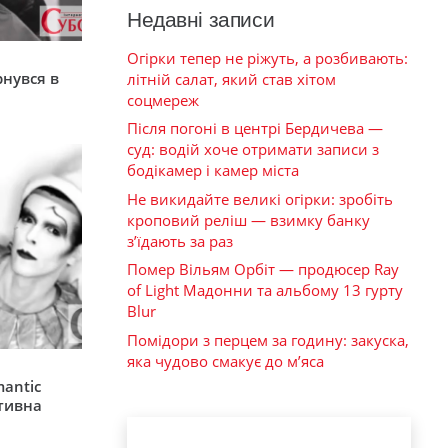
Недавні записи
Огірки тепер не ріжуть, а розбивають:
я
рнувся в
літній салат, який став хітом
соцмереж
Після погоні в центрі Бердичева —
суд: водій хоче отримати записи з
бодікамер і камер міста
Не викидайте великі огірки: зробіть
кроповий реліш — взимку банку
з’їдають за раз
Помер Вільям Орбіт — продюсер Ray
of Light Мадонни та альбому 13 гурту
Blur
Помідори з перцем за годину: закуска,
яка чудово смакує до м’яса
mantic
ативна