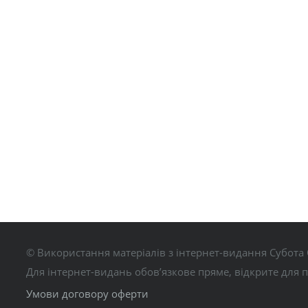
© Використання матеріалів з інтернет-видання Субота 
Для інтернет-видань обов’язкове пряме, відкрите для 
Умови договору оферти