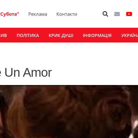
“Субота”
Реклама
Контакти
ЗИВ
ПОЛІТИКА
КРИК ДУШІ
ІНФОРМАЦІЯ
УКРАЇН
De Un Amor