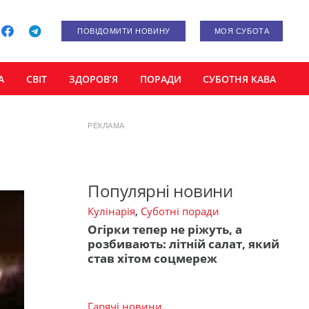
ПОВІДОМИТИ НОВИНУ
МОЯ СУБОТА
А
СВІТ
ЗДОРОВ’Я
ПОРАДИ
СУБОТНЯ КАВА
РЕКЛАМА
Популярні новини
Кулінарія
,
Суботні поради
Огірки тепер не ріжуть, а
розбивають: літній салат, який
став хітом соцмереж
Гарячі новини