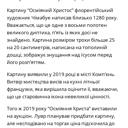
Картину “Осміяний Христос” флорентійський
художник Чімабуе написав близько 1280 року.
Вважається, що це одне з восьми полотен
великого диптиха, п’ять із яких досі не
знайдено. Картина розміром трохи більше 25
на 20 сантиметрів, написана на тополиній
дошці, зображує знущання над Ісусом перед
його розп’яттям.
Картину виявили у 2019 році в місті Комп’єнь.
Витвір мистецтва висів на кухні літньої
французки, яка вирішила оцінити її, вважаючи,
що це старовинна ікона невеликої цінності.
Того ж 2019 року “Осміяння Христа” виставили
на аукціон. Лувр планував придбати картину,
але несподівано на торгах ціна підскочила до