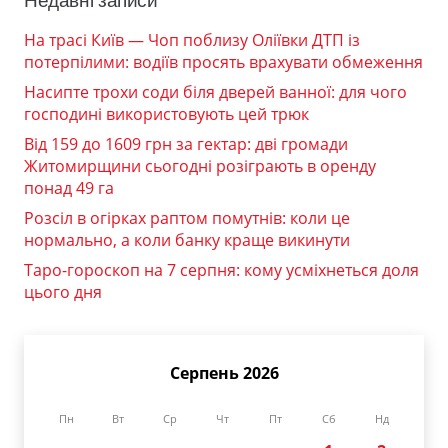
Недавні записи
На трасі Київ — Чоп поблизу Оліївки ДТП із
потерпілими: водіїв просять врахувати обмеження
Насипте трохи соди біля дверей ванної: для чого
господині використовують цей трюк
Від 159 до 1609 грн за гектар: дві громади
Житомирщини сьогодні розіграють в оренду
понад 49 га
Розсіл в огірках раптом помутнів: коли це
нормально, а коли банку краще викинути
Таро-гороскоп на 7 серпня: кому усміхнеться доля
цього дня
Серпень 2026
Пн
Вт
Ср
Чт
Пт
Сб
Нд