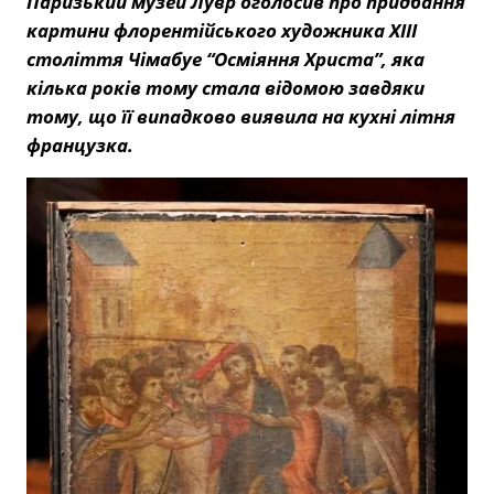
Паризький музей Лувр оголосив про придбання
картини флорентійського художника ХІІІ
століття Чімабуе “Осміяння Христа”, яка
кілька років тому стала відомою завдяки
тому, що її випадково виявила на кухні літня
французка.