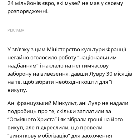
24 мільйонів євро, які музей не мав у своєму
розпорядженні.
РЕКЛАМА
У зв’язку з цим Міністерство культури Франції
негайно оголосило роботу “національним
надбанням” і наклало на неї тимчасову
заборону на вивезення, давши Лувру 30 місяців
на те, щоб зібрати необхідні кошти для її
викупу.
Ані французький Мінкульт, ані Лувр не надали
подробиць про те, скільки заплатили за
“Осміяного Христа” і як зібрали гроші на його
викуп, але підкреслили, що провели
“виняткову мобілізацію” для заохочення