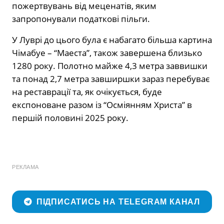
пожертвувань від меценатів, яким
запропонували податкові пільги.
У Луврі до цього була є набагато більша картина
Чімабуе – “Маеста”, також завершена близько
1280 року. Полотно майже 4,3 метра заввишки
та понад 2,7 метра завширшки зараз перебуває
на реставрації та, як очікується, буде
експоноване разом із “Осміянням Христа” в
першій половині 2025 року.
РЕКЛАМА
ПІДПИСАТИСЬ НА TELEGRAM КАНАЛ