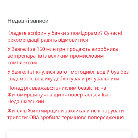
Недавні записи
Кладете аспірин у банки з помідорами? Сучасні
рекомендації радять відмовитися
У Звягелі за 150 млн грн продають виробника
ветпрепаратів із великим промисловим
комплексом
У Звягелі зіткнулися авто і мотоцикл: водій був без
свідомості, водійку деблокували рятувальники
Понад рік вважався зниклим безвісти: на
Житомирщину «на щиті» повертається Іван
Недашківський
Жителів Житомирщини закликали не ігнорувати
тривоги: ОВА зробила термінове попередження