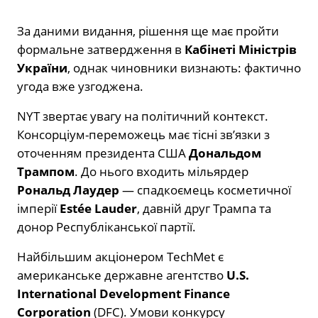
За даними видання, рішення ще має пройти
формальне затвердження в
Кабінеті Міністрів
України
, однак чиновники визнають: фактично
угода вже узгоджена.
NYT звертає увагу на політичний контекст.
Консорціум-переможець має тісні зв’язки з
оточенням президента США
Дональдом
Трампом
. До нього входить мільярдер
Рональд Лаудер
— спадкоємець косметичної
імперії
Estée Lauder
, давній друг Трампа та
донор Республіканської партії.
Найбільшим акціонером TechMet є
американське державне агентство
U.S.
International Development Finance
Corporation
(DFC). Умови конкурсу