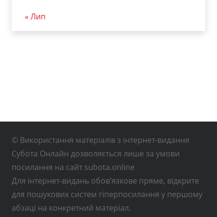
« Лип
© Використання матеріалів з інтернет-видання
Субота Онлайн дозволяється лише за умови
посилання на сайт subota.online
Для інтернет-видань обов’язкове пряме, відкрите
для пошукових систем гіперпосилання у першому
абзаці на конкретний матеріал.