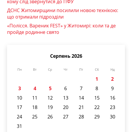
кому слід звернутися до ПФУ
ДСНС Житомирщини посилили новою технікою:
що отримали підрозділи
«Полісся. Вареник FEST» у Житомирі: коли та де
пройде родинне свято
Серпень 2026
Пн
Вт
Ср
Чт
Пт
Сб
Нд
1
2
3
4
5
6
7
8
9
10
11
12
13
14
15
16
17
18
19
20
21
22
23
24
25
26
27
28
29
30
31