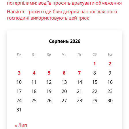
потерпілими: водіїв просять врахувати обмеження
Насипте трохи соди біля дверей ванної: для чого
господині використовують цей трюк
Серпень 2026
Пн
Вт
Ср
Чт
Пт
Сб
Нд
1
2
3
4
5
6
7
8
9
10
11
12
13
14
15
16
17
18
19
20
21
22
23
24
25
26
27
28
29
30
31
« Лип