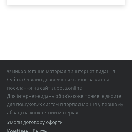
© Використання матеріалів з інтернет-видання
Субота Онлайн дозволяється лише за умови
посилання на сайт subota.online
Для інтернет-видань обов’язкове пряме, відкрите
для пошукових систем гіперпосилання у першому
абзаці на конкретний матеріал.
Умови договору оферти
Конфіденційність