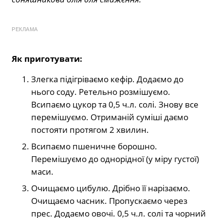
РЕКЛАМА
Як приготувати:
Злегка підігріваємо кефір. Додаємо до
нього соду. Ретельно розмішуємо.
Всипаємо цукор та 0,5 ч.л. солі. Знову все
перемішуємо. Отриманій суміші даємо
постояти протягом 2 хвилин.
Всипаємо пшеничне борошно.
Перемішуємо до однорідної (у міру густої)
маси.
Очищаємо цибулю. Дрібно її нарізаємо.
Очищаємо часник. Пропускаємо через
прес. Додаємо овочі. 0,5 ч.л. солі та чорний