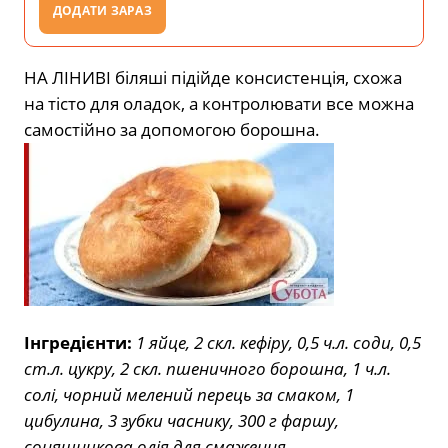
ДОДАТИ ЗАРАЗ
НА ЛІНИВІ біляші підійде консистенція, схожа
на тісто для оладок, а контролювати все можна
самостійно за допомогою борошна.
Інгредієнти:
1 яйце, 2 скл. кефіру, 0,5 ч.л. соди, 0,5
ст.л. цукру, 2 скл. пшеничного борошна, 1 ч.л.
солі, чорний мелений перець за смаком, 1
цибулина, 3 зубки часнику, 300 г фаршу,
соняшникова олія для смаження.