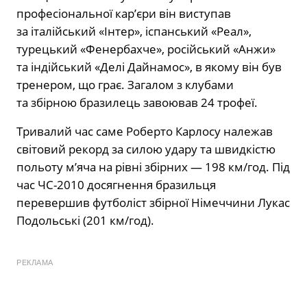
професіональної кар’єри він виступав
за італійський «Інтер», іспанський «Реал»,
турецький «Фенербахче», російський «Анжи»
та індійський «Делі Дайнамос», в якому він був
тренером, що грає. Загалом з клубами
та збірною бразилець завоював 24 трофеї.
Тривалий час саме Роберто Карлосу належав
світовий рекорд за силою удару та швидкістю
польоту м’яча на рівні збірних — 198 км/год. Під
час ЧС-2010 досягнення бразильця
перевершив футболіст збірної Німеччини Лукас
Подольські (201 км/год).
РЕКЛАМА