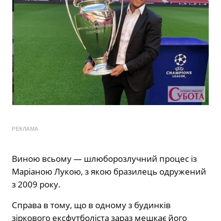
РЕКЛАМА
Виною всьому — шлюборозлучний процес із
Маріаною Лукою, з якою бразилець одружений
з 2009 року.
Справа в тому, що в одному з будинків
зіркового ексфутболіста зараз мешкає його