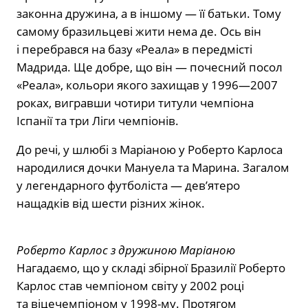
законна дружина, а в іншому — її батьки. Тому
самому бразильцеві жити нема де. Ось він
і перебрався на базу «Реала» в передмісті
Мадрида. Ще добре, що він — почесний посол
«Реала», кольори якого захищав у 1996—2007
роках, вигравши чотири титули чемпіона
Іспанії та три Ліги чемпіонів.
До речі, у шлюбі з Маріаною у Роберто Карлоса
народилися дочки Мануела та Марина. Загалом
у легендарного футболіста — дев’ятеро
нащадків від шести різних жінок.
Роберто Карлос з дружиною Маріаною
Нагадаємо, що у складі збірної Бразилії Роберто
Карлос став чемпіоном світу у 2002 році
та віцечемпіоном у 1998-му. Протягом