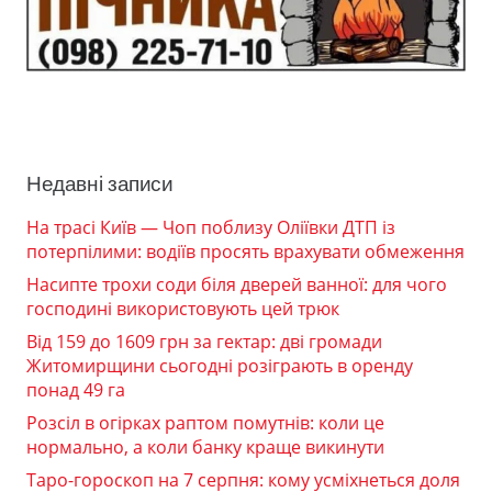
Недавні записи
На трасі Київ — Чоп поблизу Оліївки ДТП із
потерпілими: водіїв просять врахувати обмеження
Насипте трохи соди біля дверей ванної: для чого
господині використовують цей трюк
Від 159 до 1609 грн за гектар: дві громади
Житомирщини сьогодні розіграють в оренду
понад 49 га
Розсіл в огірках раптом помутнів: коли це
нормально, а коли банку краще викинути
Таро-гороскоп на 7 серпня: кому усміхнеться доля