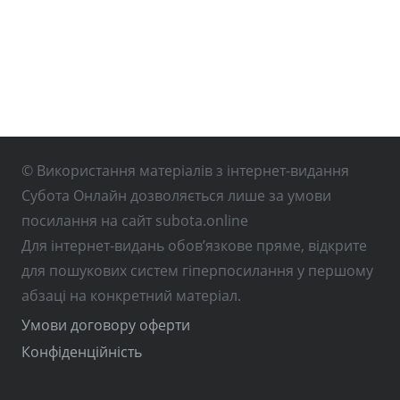
© Використання матеріалів з інтернет-видання
Субота Онлайн дозволяється лише за умови
посилання на сайт subota.online
Для інтернет-видань обов’язкове пряме, відкрите
для пошукових систем гіперпосилання у першому
абзаці на конкретний матеріал.
Умови договору оферти
Конфіденційність