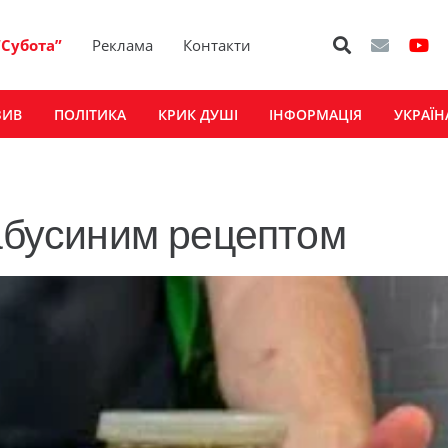
“Субота”
Реклама
Контакти
ЗИВ
ПОЛІТИКА
КРИК ДУШІ
ІНФОРМАЦІЯ
УКРАЇН
бабусиним рецептом