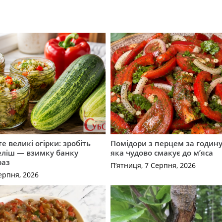
е великі огірки: зробіть
Помідори з перцем за годину:
еліш — взимку банку
яка чудово смакує до м’яса
раз
П’ятниця, 7 Серпня, 2026
ерпня, 2026