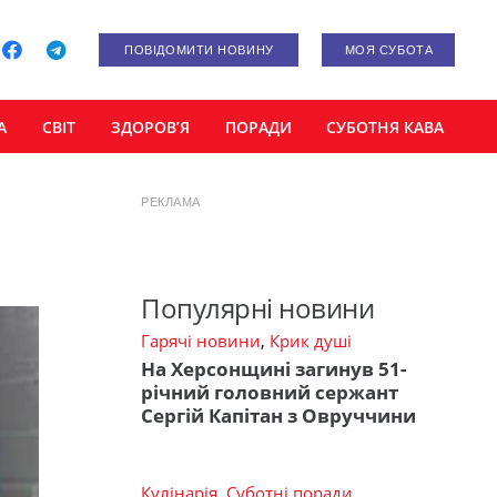
ПОВІДОМИТИ НОВИНУ
МОЯ СУБОТА
А
СВІТ
ЗДОРОВ’Я
ПОРАДИ
СУБОТНЯ КАВА
РЕКЛАМА
Популярні новини
Гарячі новини
,
Крик душі
На Херсонщині загинув 51-
річний головний сержант
Сергій Капітан з Овруччини
Кулінарія
,
Суботні поради