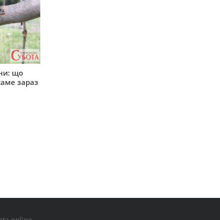
ни: що
саме зараз
ta.online