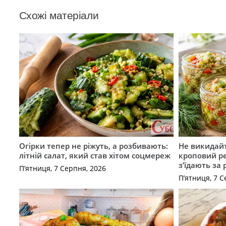
Схожі матеріали
Огірки тепер не ріжуть, а розбивають:
Не викидайт
літній салат, який став хітом соцмереж
кроповий р
з’їдають за 
П’ятниця, 7 Серпня, 2026
П’ятниця, 7 С