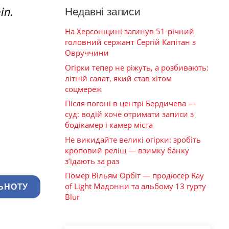
іп.
Недавні записи
На Херсонщині загинув 51-річний
головний сержант Сергій Капітан з
Овруччини
Огірки тепер не ріжуть, а розбивають:
літній салат, який став хітом
соцмереж
Після погоні в центрі Бердичева —
суд: водій хоче отримати записи з
бодікамер і камер міста
Не викидайте великі огірки: зробіть
кроповий реліш — взимку банку
з’їдають за раз
Помер Вільям Орбіт — продюсер Ray
of Light Мадонни та альбому 13 гурту
ЬНОТУ
Blur