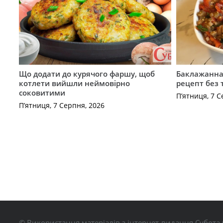
Що додати до курячого фаршу, щоб
Баклажанна 
котлети вийшли неймовірно
рецепт без
соковитими
П’ятниця, 7 С
П’ятниця, 7 Серпня, 2026
© Використання матеріалів з інтернет-видання Субота 