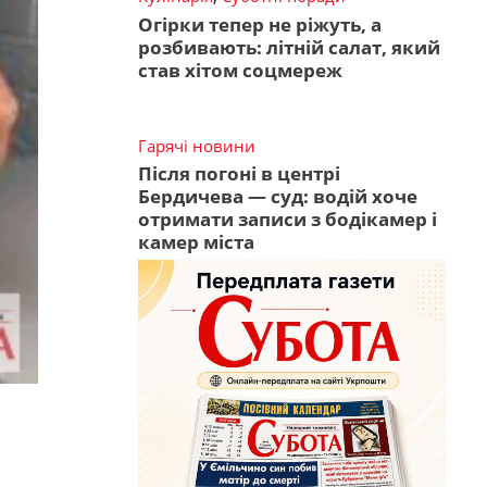
Огірки тепер не ріжуть, а
розбивають: літній салат, який
став хітом соцмереж
Гарячі новини
Після погоні в центрі
Бердичева — суд: водій хоче
отримати записи з бодікамер і
камер міста