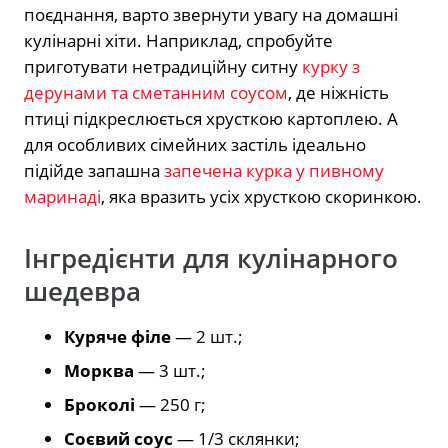
поєднання, варто звернути увагу на домашні
кулінарні хіти. Наприклад, спробуйте
приготувати нетрадиційну ситну
курку з
дерунами та сметанним соусом
, де ніжність
птиці підкреслюється хрусткою картоплею. А
для особливих сімейних застіль ідеально
підійде запашна
запечена курка у пивному
маринаді
, яка вразить усіх хрусткою скоринкою.
Інгредієнти для кулінарного
шедевра
Куряче філе
— 2 шт.;
Морква
— 3 шт.;
Броколі
— 250 г;
Соєвий соус
— 1/3 склянки;