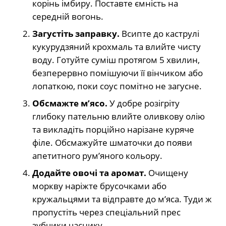
корінь імбиру. Поставте ємність на
середній вогонь.
Загустіть заправку.
Всипте до каструлі
кукурудзяний крохмаль та влийте чисту
воду. Готуйте суміш протягом 5 хвилин,
безперервно помішуючи її вінчиком або
лопаткою, поки соус помітно не загусне.
Обсмажте м’ясо.
У добре розігріту
глибоку пательню влийте оливкову олію
та викладіть порційно нарізане куряче
філе. Обсмажуйте шматочки до появи
апетитного рум’яного кольору.
Додайте овочі та аромат.
Очищену
моркву наріжте брусочками або
кружальцями та відправте до м’яса. Туди ж
пропустіть через спеціальний прес
зубчики часнику.