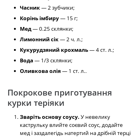
Часник
— 2 зубчики;
Корінь імбиру
— 15 г;
Мед
— 0.25 склянки;
Лимонний сік
— 2 ч. л.;
Кукурудзяний крохмаль
— 4 ст. л.;
Вода
— 1/3 склянки;
Оливкова олія
— 1 ст. л..
Покрокове приготування
курки теріяки
Зваріть основу соусу.
У невелику
каструльку влийте соєвий соус, додайте
мед і заздалегідь натертий на дрібній терці