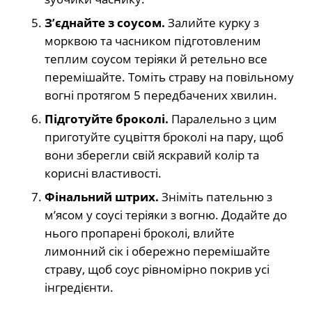
З’єднайте з соусом.
Залийте курку з
морквою та часником підготовленим
теплим соусом теріяки й ретельно все
перемішайте. Томіть страву на повільному
вогні протягом 5 передбачених хвилин.
Підготуйте броколі.
Паралельно з цим
приготуйте суцвіття броколі на пару, щоб
вони зберегли свій яскравий колір та
корисні властивості.
Фінальний штрих.
Зніміть пательню з
м’ясом у соусі теріяки з вогню. Додайте до
нього пропарені броколі, влийте
лимонний сік і обережно перемішайте
страву, щоб соус рівномірно покрив усі
інгредієнти.