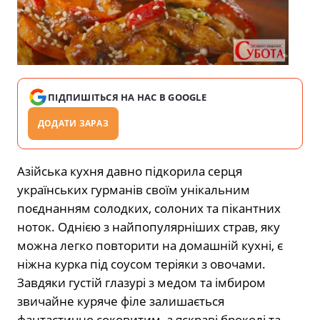
ПІДПИШІТЬСЯ НА НАС В GOOGLE
ДОДАТИ ЗАРАЗ
Азійська кухня давно підкорила серця
українських гурманів своїм унікальним
поєднанням солодких, солоних та пікантних
ноток. Однією з найпопулярніших страв, яку
можна легко повторити на домашній кухні, є
ніжна курка під соусом теріяки з овочами.
Завдяки густій глазурі з медом та імбиром
звичайне куряче філе залишається
фантастично соковитим, а яскраві броколі та