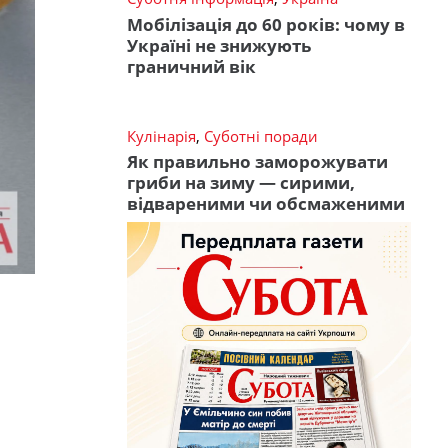
Мобілізація до 60 років: чому в
Україні не знижують
граничний вік
Кулінарія
,
Суботні поради
Як правильно заморожувати
гриби на зиму — сирими,
відвареними чи обсмаженими