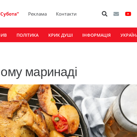
“Субота”
Реклама
Контакти
ЗИВ
ПОЛІТИКА
КРИК ДУШІ
ІНФОРМАЦІЯ
УКРАЇН
ному маринаді