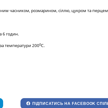
неним часником, розмарином, сіллю, цукром та перцем
 6 годин.
0
 за температури 200
С.
ПІДПИСАТИСЬ НА FACEBOOK СПІЛ