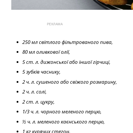
РЕКЛАМА
250 мл світлого фільтрованого пива,
80 мл оливкової олії,
5 ст. л. дижонської або іншої гірчиці,
5 зубків часнику,
2 ч. л. сушеного або свіжого розмарину,
2 ч. л. солі,
2 ст. л. цукру,
1/3 ч. л. чорного меленого перцю,
½ ч. л. меленого каєнського перцю,
1 кг курячих стегон.