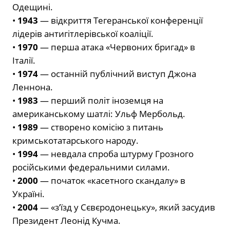
Одещині.
•
1943
— відкриття Тегеранської конференції
лідерів антигітлерівської коаліції.
•
1970
— перша атака «Червоних бригад» в
Італії.
•
1974
— останній публічний виступ Джона
Леннона.
•
1983
— перший політ іноземця на
американському шатлі: Ульф Мербольд.
•
1989
— створено комісію з питань
кримськотатарського народу.
•
1994
— невдала спроба штурму Грозного
російськими федеральними силами.
•
2000
— початок «касетного скандалу» в
Україні.
•
2004
— «з’їзд у Сєвєродонецьку», який засудив
Президент Леонід Кучма.