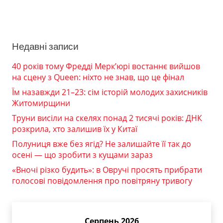
Недавні записи
40 років тому Фредді Мерк’юрі востаннє вийшов
на сцену з Queen: ніхто не знав, що це фінал
Їм назавжди 21–23: сім історій молодих захисників
Житомирщини
Труни висіли на скелях понад 2 тисячі років: ДНК
розкрила, хто залишив їх у Китаї
Полуниця вже без ягід? Не залишайте її так до
осені — що зробити з кущами зараз
«Вночі різко будить»: в Овручі просять прибрати
голосові повідомлення про повітряну тривогу
Серпень 2026