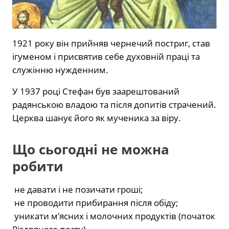
1921 року він прийняв чернечий постриг, став
ігуменом і присвятив себе духовній праці та
служінню нужденним.
У 1937 році Стефан був заарештований
радянською владою та після допитів страчений.
Церква шанує його як мученика за віру.
Що сьогодні не можна
робити
не давати і не позичати гроші;
не проводити прибирання після обіду;
уникати м’ясних і молочних продуктів (початок