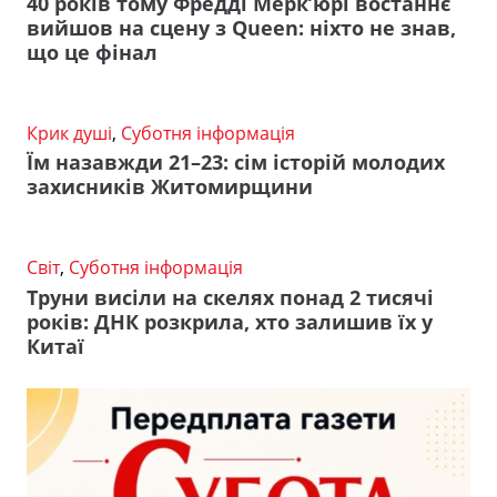
40 років тому Фредді Мерк’юрі востаннє
вийшов на сцену з Queen: ніхто не знав,
що це фінал
Крик душі
,
Суботня інформація
Їм назавжди 21–23: сім історій молодих
захисників Житомирщини
Світ
,
Суботня інформація
Труни висіли на скелях понад 2 тисячі
років: ДНК розкрила, хто залишив їх у
Китаї