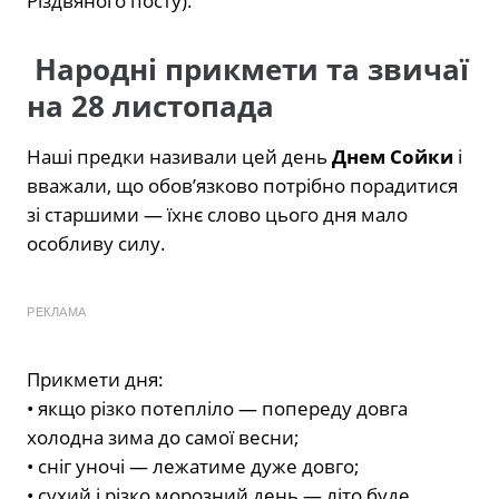
Різдвяного посту).
Народні прикмети та звичаї
на 28 листопада
Наші предки називали цей день
Днем Сойки
і
вважали, що обов’язково потрібно порадитися
зі старшими — їхнє слово цього дня мало
особливу силу.
РЕКЛАМА
Прикмети дня:
• якщо різко потепліло — попереду довга
холодна зима до самої весни;
• сніг уночі — лежатиме дуже довго;
• сухий і різко морозний день — літо буде