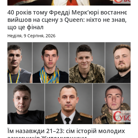
40 років тому Фредді Мерк’юрі востаннє
вийшов на сцену з Queen: ніхто не знав,
що це фінал
Неділя, 9 Серпня, 2026
Їм назавжди 21–23: сім історій молодих