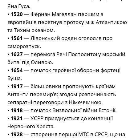
Яна Гуса.
•
1520
— Фернан Магеллан першим з
європейців перетнув протоку між Атлантикою
та Тихим океаном.
•
1561
— Лівонський орден оголосив про
саморозпуск.
•
1627
— перемога Речі Посполитої у морській
битві під Оливою.
•
1654
— початок героїчної оборони фортеці
Буша.
•
1917
— більшовики пропонують країнам
Антанти перемир’я; згодом розпочинають
сепаратні переговори з Німеччиною.
•
1918
— початок Визвольної війни Естонії.
•
1921
— УСРР приєднується до конвенції
Червоного Хреста.
•
1928
— створення першої МТС в СРСР, що на