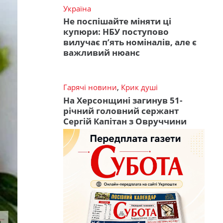
Україна
Не поспішайте міняти ці
купюри: НБУ поступово
вилучає п’ять номіналів, але є
важливий нюанс
Гарячі новини
,
Крик душі
На Херсонщині загинув 51-
річний головний сержант
Сергій Капітан з Овруччини