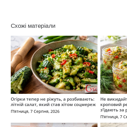
Схожі матеріали
Огірки тепер не ріжуть, а розбивають:
Не викидайт
літній салат, який став хітом соцмереж
кроповий р
з’їдають за 
П’ятниця, 7 Серпня, 2026
П’ятниця, 7 С