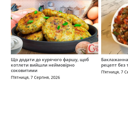
Що додати до курячого фаршу, щоб
Баклажанна 
котлети вийшли неймовірно
рецепт без
соковитими
П’ятниця, 7 С
П’ятниця, 7 Серпня, 2026