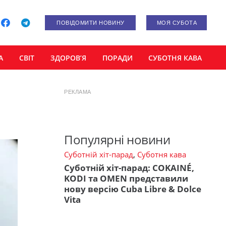
ПОВІДОМИТИ НОВИНУ
МОЯ СУБОТА
А
СВІТ
ЗДОРОВ’Я
ПОРАДИ
СУБОТНЯ КАВА
РЕКЛАМА
Популярні новини
Суботній хіт-парад
,
Суботня кава
Суботній хіт-парад: COKAINÉ,
KODI та OMEN представили
нову версію Cuba Libre & Dolce
Vita