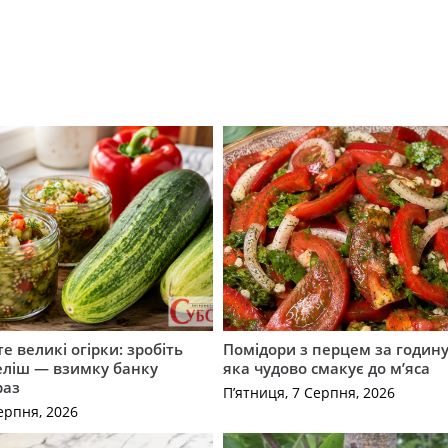
е великі огірки: зробіть
Помідори з перцем за годину:
еліш — взимку банку
яка чудово смакує до м’яса
раз
П’ятниця, 7 Серпня, 2026
ерпня, 2026