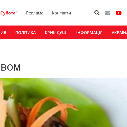
“Субота”
Реклама
Контакти
ЗИВ
ПОЛІТИКА
КРИК ДУШІ
ІНФОРМАЦІЯ
УКРАЇН
ивом