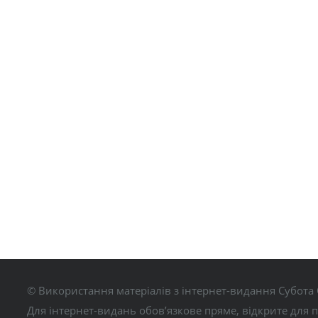
© Використання матеріалів з інтернет-видання Субота 
Для інтернет-видань обов’язкове пряме, відкрите для 