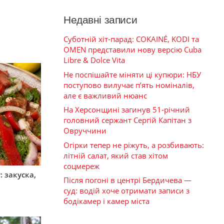
Недавні записи
Суботній хіт-парад: COKAINÉ, KODI та
OMEN представили нову версію Cuba
Libre & Dolce Vita
Не поспішайте міняти ці купюри: НБУ
поступово вилучає п’ять номіналів,
але є важливий нюанс
На Херсонщині загинув 51-річний
головний сержант Сергій Капітан з
Овруччини
Огірки тепер не ріжуть, а розбивають:
літній салат, який став хітом
соцмереж
 закуска,
Після погоні в центрі Бердичева —
суд: водій хоче отримати записи з
бодікамер і камер міста