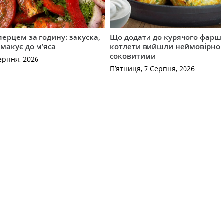
перцем за годину: закуска,
Що додати до курячого фарш
смакує до м’яса
котлети вийшли неймовірно
соковитими
ерпня, 2026
П’ятниця, 7 Серпня, 2026