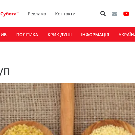
“Субота”
Реклама
Контакти
ЗИВ
ПОЛІТИКА
КРИК ДУШІ
ІНФОРМАЦІЯ
УКРАЇН
уп