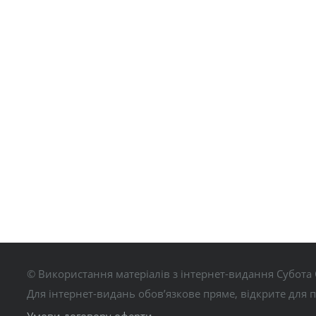
© Використання матеріалів з інтернет-видання Субота 
Для інтернет-видань обов’язкове пряме, відкрите для 
Умови договору оферти