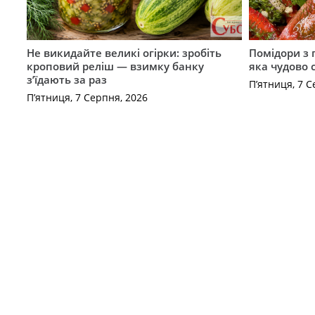
Не викидайте великі огірки: зробіть
Помідори з 
кроповий реліш — взимку банку
яка чудово 
з’їдають за раз
П’ятниця, 7 С
П’ятниця, 7 Серпня, 2026