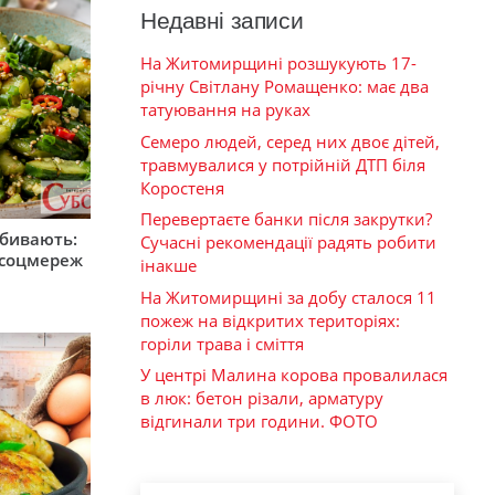
Недавні записи
На Житомирщині розшукують 17-
річну Світлану Ромащенко: має два
татуювання на руках
Семеро людей, серед них двоє дітей,
травмувалися у потрійній ДТП біля
Коростеня
Перевертаєте банки після закрутки?
збивають:
Сучасні рекомендації радять робити
м соцмереж
інакше
На Житомирщині за добу сталося 11
пожеж на відкритих територіях:
горіли трава і сміття
У центрі Малина корова провалилася
в люк: бетон різали, арматуру
відгинали три години. ФОТО