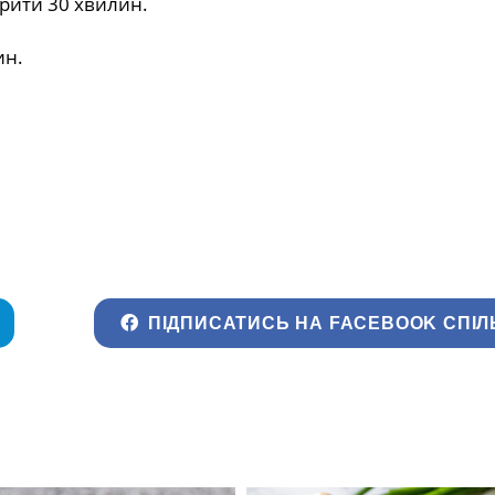
арити 30 хвилин.
ин.
ПІДПИСАТИСЬ НА FACEBOOK СПІЛ