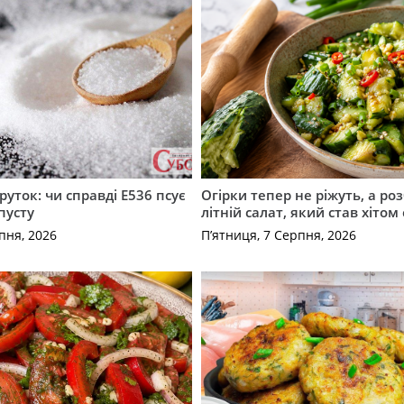
руток: чи справді Е536 псує
Огірки тепер не ріжуть, а ро
пусту
літній салат, який став хіто
пня, 2026
П’ятниця, 7 Серпня, 2026