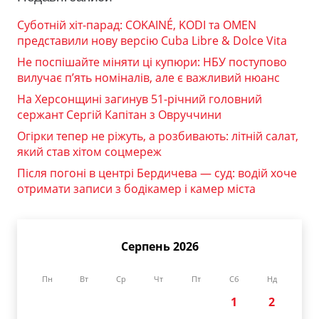
Суботній хіт-парад: COKAINÉ, KODI та OMEN
представили нову версію Cuba Libre & Dolce Vita
Не поспішайте міняти ці купюри: НБУ поступово
вилучає п’ять номіналів, але є важливий нюанс
На Херсонщині загинув 51-річний головний
сержант Сергій Капітан з Овруччини
Огірки тепер не ріжуть, а розбивають: літній салат,
який став хітом соцмереж
Після погоні в центрі Бердичева — суд: водій хоче
отримати записи з бодікамер і камер міста
Серпень 2026
Пн
Вт
Ср
Чт
Пт
Сб
Нд
1
2