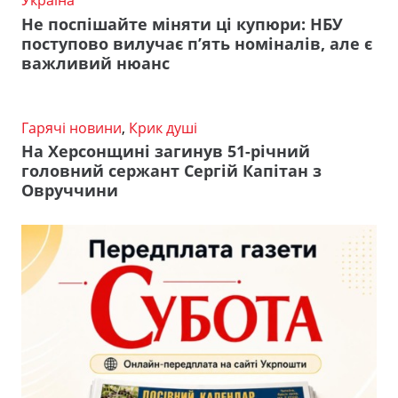
Україна
Не поспішайте міняти ці купюри: НБУ
поступово вилучає п’ять номіналів, але є
важливий нюанс
Гарячі новини
,
Крик душі
На Херсонщині загинув 51-річний
головний сержант Сергій Капітан з
Овруччини