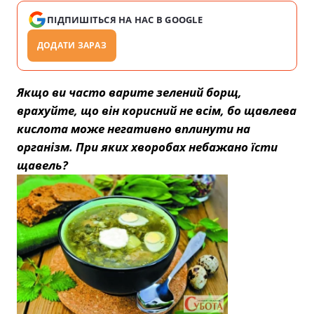
ПІДПИШІТЬСЯ НА НАС В GOOGLE
ДОДАТИ ЗАРАЗ
Якщо ви часто варите зелений борщ,
врахуйте, що він корисний не всім, бо щавлева
кислота може негативно вплинути на
організм. При яких хворобах небажано їсти
щавель?