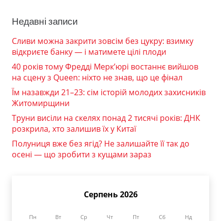
Недавні записи
Сливи можна закрити зовсім без цукру: взимку
відкриєте банку — і матимете цілі плоди
40 років тому Фредді Мерк’юрі востаннє вийшов
на сцену з Queen: ніхто не знав, що це фінал
Їм назавжди 21–23: сім історій молодих захисників
Житомирщини
Труни висіли на скелях понад 2 тисячі років: ДНК
розкрила, хто залишив їх у Китаї
Полуниця вже без ягід? Не залишайте її так до
осені — що зробити з кущами зараз
Серпень 2026
Пн
Вт
Ср
Чт
Пт
Сб
Нд