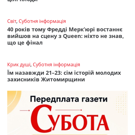
Світ
,
Суботня інформація
40 років тому Фредді Мерк’юрі востаннє
вийшов на сцену з Queen: ніхто не знав,
що це фінал
Крик душі
,
Суботня інформація
Їм назавжди 21–23: сім історій молодих
захисників Житомирщини