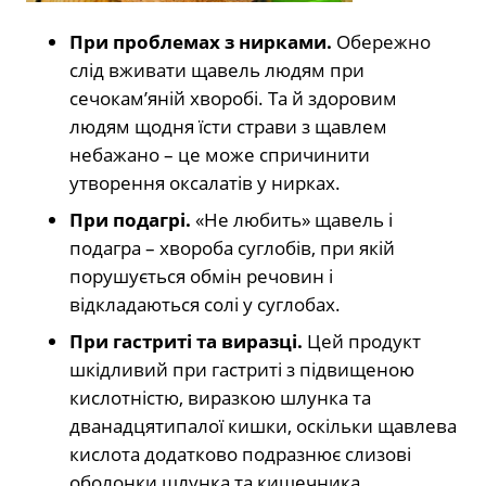
При проблемах з нирками.
Обережно
слід вживати щавель людям при
сечокам’яній хворобі. Та й здоровим
людям щодня їсти страви з щавлем
небажано – це може спричинити
утворення оксалатів у нирках.
При подагрі.
«Не любить» щавель і
подагра – хвороба суглобів, при якій
порушується обмін речовин і
відкладаються солі у суглобах.
При гастриті та виразці.
Цей продукт
шкідливий при гастриті з підвищеною
кислотністю, виразкою шлунка та
дванадцятипалої кишки, оскільки щавлева
кислота додатково подразнює слизові
оболонки шлунка та кишечника.