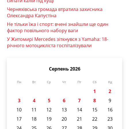
сипати калій під кущі
Черняхівська громада втратила захисника
Олександра Капустіна
Не тільки їжа і спорт: вчені знайшли ще один
фактор повільного набору ваги
У Житомирі Mercedes зіткнувся з Yamaha: 18-
річного мотоцикліста госпіталізували
Серпень 2026
Пн
Вт
Ср
Чт
Пт
Сб
Нд
1
2
3
4
5
6
7
8
9
10
11
12
13
14
15
16
17
18
19
20
21
22
23
24
25
26
27
28
29
30