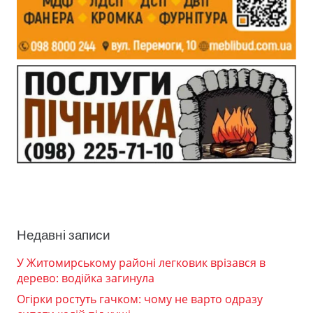
Недавні записи
У Житомирському районі легковик врізався в
дерево: водійка загинула
Огірки ростуть гачком: чому не варто одразу