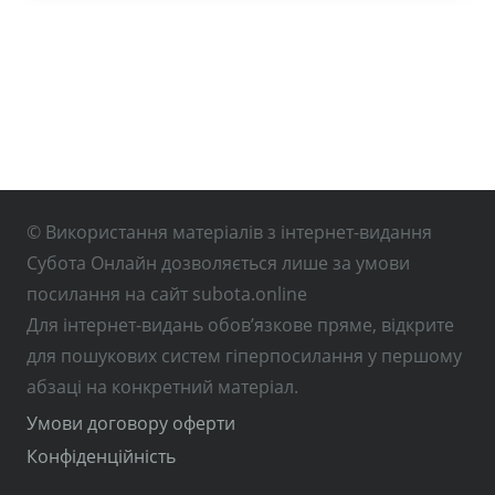
© Використання матеріалів з інтернет-видання
Субота Онлайн дозволяється лише за умови
посилання на сайт subota.online
Для інтернет-видань обов’язкове пряме, відкрите
для пошукових систем гіперпосилання у першому
абзаці на конкретний матеріал.
Умови договору оферти
Конфіденційність