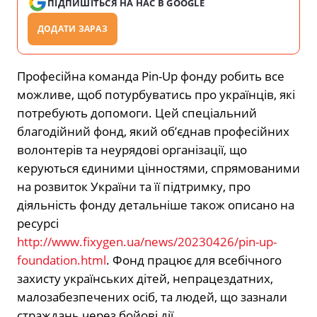
ПІДПИШІТЬСЯ НА НАС В GOOGLE
ДОДАТИ ЗАРАЗ
Професійна команда Pin-Up фонду робить все
можливе, щоб потурбуватись про українців, які
потребують допомоги. Цей спеціальний
благодійний фонд, який об’єднав професійних
волонтерів та неурядові організації, що
керуються єдиними цінностями, спрямованими
на розвиток України та її підтримку, про
діяльність фонду детальніше також описано на
ресурсі
http://www.fixygen.ua/news/20230426/pin-up-
foundation.html
. Фонд працює для всебічного
захисту українських дітей, непрацездатних,
малозабезпечених осіб, та людей, що зазнали
страждань через бойові дії.