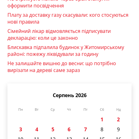
оформити посвідчення
Плату за доставку газу скасували: кого стосуються
нові правила
Сімейний лікар відмовляється підписувати
декларацію: коли це законно
Блискавка підпалила будинок у Житомирському
районі: пожежу ліквідували за годину
Не залишайте вишню до весни: що потрібно
вирізати на дереві саме зараз
Серпень 2026
Пн
Вт
Ср
Чт
Пт
Сб
Нд
1
2
3
4
5
6
7
8
9