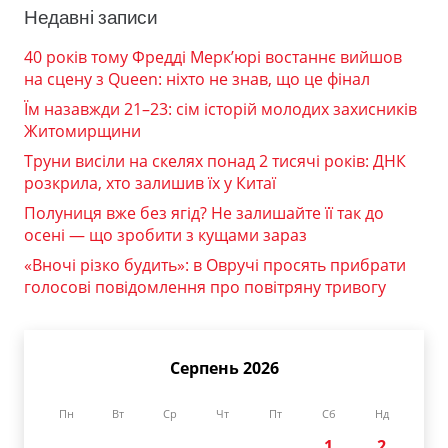
Недавні записи
40 років тому Фредді Мерк’юрі востаннє вийшов
на сцену з Queen: ніхто не знав, що це фінал
Їм назавжди 21–23: сім історій молодих захисників
Житомирщини
Труни висіли на скелях понад 2 тисячі років: ДНК
розкрила, хто залишив їх у Китаї
Полуниця вже без ягід? Не залишайте її так до
осені — що зробити з кущами зараз
«Вночі різко будить»: в Овручі просять прибрати
голосові повідомлення про повітряну тривогу
Серпень 2026
Пн
Вт
Ср
Чт
Пт
Сб
Нд
1
2