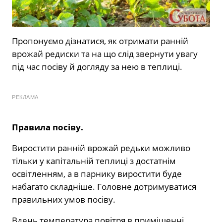
Пропонуємо дізнатися, як отримати ранній
врожай редиски та на що слід звернути увагу
під час посіву й догляду за нею в теплиці.
РЕКЛАМА
Правила посіву.
Виростити ранній врожай редьки можливо
тільки у капітальній теплиці з достатнім
освітленням, а в парнику виростити буде
набагато складніше. Головне дотримуватися
правильних умов посіву.
Вдень температура повітря в приміщенні