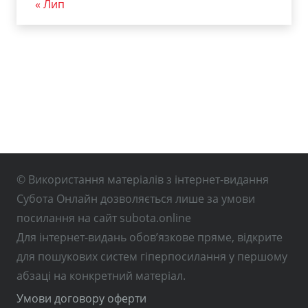
« Лип
© Використання матеріалів з інтернет-видання
Субота Онлайн дозволяється лише за умови
посилання на сайт subota.online
Для інтернет-видань обов’язкове пряме, відкрите
для пошукових систем гіперпосилання у першому
абзаці на конкретний матеріал.
Умови договору оферти