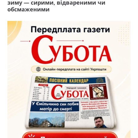
зиму — сирими, відвареними чи
обсмаженими