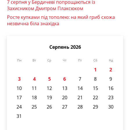
7 серпня у Бердичеві попрощаються із
Захисником Дмитром Плаксюком
Росте купками під тополею: на який гриб схожа
незвична біла знахідка
Серпень 2026
Пн
Вт
Ср
Чт
Пт
Сб
Нд
1
2
3
4
5
6
7
8
9
10
11
12
13
14
15
16
17
18
19
20
21
22
23
24
25
26
27
28
29
30
31