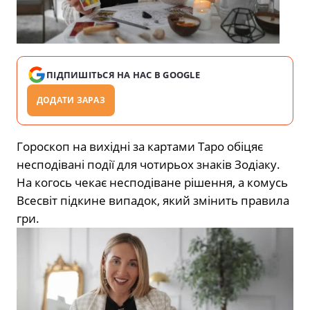
ПІДПИШІТЬСЯ НА НАС В GOOGLE
ДОДАТИ ЗАРАЗ
Гороскоп на вихідні за картами Таро обіцяє
несподівані події для чотирьох знаків Зодіаку.
На когось чекає несподіване рішення, а комусь
Всесвіт підкине випадок, який змінить правила
гри.