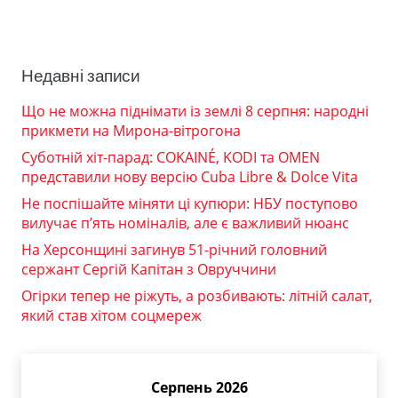
Недавні записи
Що не можна піднімати із землі 8 серпня: народні
прикмети на Мирона-вітрогона
Суботній хіт-парад: COKAINÉ, KODI та OMEN
представили нову версію Cuba Libre & Dolce Vita
Не поспішайте міняти ці купюри: НБУ поступово
вилучає п’ять номіналів, але є важливий нюанс
На Херсонщині загинув 51-річний головний
сержант Сергій Капітан з Овруччини
Огірки тепер не ріжуть, а розбивають: літній салат,
який став хітом соцмереж
Серпень 2026