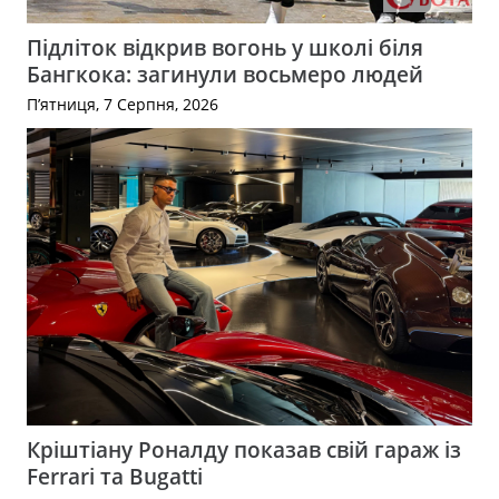
Підліток відкрив вогонь у школі біля
Бангкока: загинули восьмеро людей
П’ятниця, 7 Серпня, 2026
Кріштіану Роналду показав свій гараж із
Ferrari та Bugatti