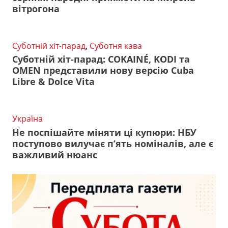
вітрогона
Суботній хіт-парад
,
Суботня кава
Суботній хіт-парад: COKAINÉ, KODI та
OMEN представили нову версію Cuba
Libre & Dolce Vita
Україна
Не поспішайте міняти ці купюри: НБУ
поступово вилучає п’ять номіналів, але є
важливий нюанс