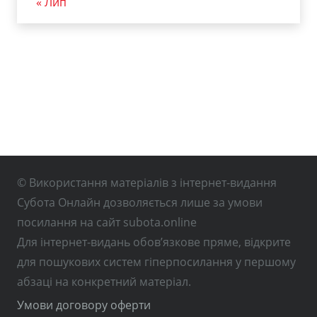
« Лип
© Використання матеріалів з інтернет-видання
Субота Онлайн дозволяється лише за умови
посилання на сайт subota.online
Для інтернет-видань обов’язкове пряме, відкрите
для пошукових систем гіперпосилання у першому
абзаці на конкретний матеріал.
Умови договору оферти