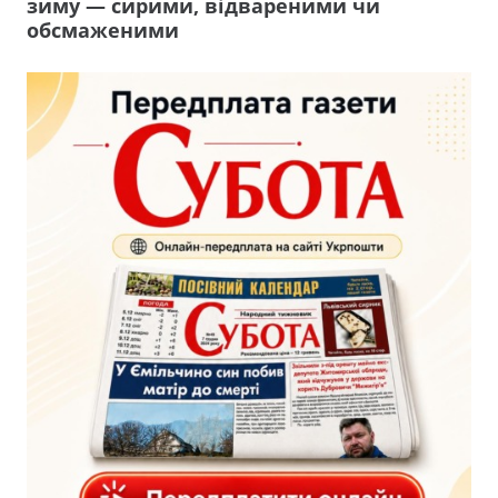
зиму — сирими, відвареними чи
обсмаженими