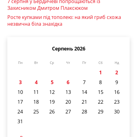
7 серпня у Бердичеві попрощаються із
Захисником Дмитром Плаксюком
Росте купками під тополею: на який гриб схожа
незвична біла знахідка
Серпень 2026
Пн
Вт
Ср
Чт
Пт
Сб
Нд
1
2
3
4
5
6
7
8
9
10
11
12
13
14
15
16
17
18
19
20
21
22
23
24
25
26
27
28
29
30
31