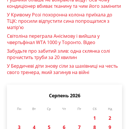
кондиціонер вбиває тканину та чим його замінити
У Кривому Розі похоронна колона приїхала до
ТЦК: просили відпустити сина попрощатися з
матір’ю
Світоліна переграла Анісімову і вийшла у
чвертьфінал WTA 1000 у Торонто. Відео
Забудьте про забитий злив: одна склянка солі
прочистить труби за 20 хвилин
У Бердичеві діти знову сіли за шахівниці на честь
свого тренера, який загинув на війні
Серпень 2026
Пн
Вт
Ср
Чт
Пт
Сб
Нд
1
2
3
4
5
6
7
8
9