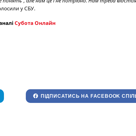
е понять”, але нам це і не потрібно. Нам треба відст
голосили у СБУ.
аналі
Субота Онлайн
ПІДПИСАТИСЬ НА FACEBOOK СПІЛ