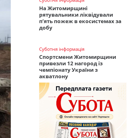
Суботня інформація
На Житомирщині
рятувальники ліквідували
п’ять пожеж в екосистемах за
добу
Суботня інформація
Спортсмени Житомирщини
привезли 12 нагород із
чемпіонату України з
акватлону