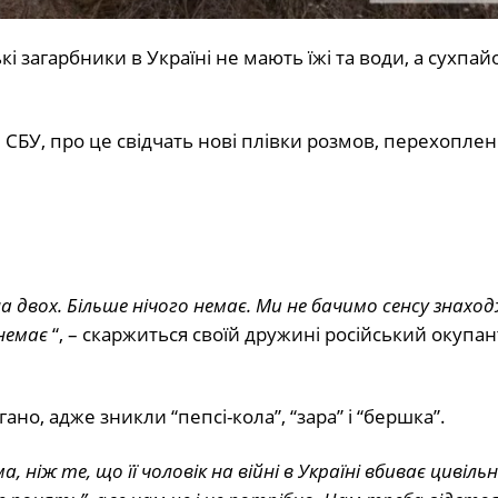
і загарбники в Україні не мають їжі та води, а сухпай
і СБУ, про це свідчать нові плівки розмов, перехоплен
на двох. Більше нічого немає. Ми не бачимо сенсу знахо
немає
“, – скаржиться своїй дружині російський окупан
ано, адже зникли “пепсі-кола”, “зара” і “бершка”.
, ніж те, що її чоловік на війні в Україні вбиває цивільн