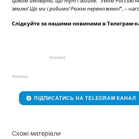
цілком ймовірно, що тут і загине. “Умом Россию н
землю! Що ми і робимо! Разом переможемо!
“, – на
Слідкуйте за нашими новинами в Телеграм-к
РЕКЛАМА
РЕКЛАМА
ПІДПИСАТИСЬ НА TELEGRAM КАНАЛ
Схожі матеріали