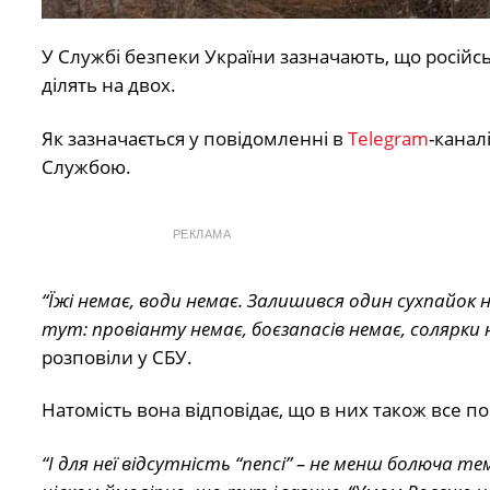
У Службі безпеки України зазначають, що російськ
ділять на двох.
Як зазначається у повідомленні в
Telegram
-канал
Службою.
РЕКЛАМА
“Їжі немає, води немає. Залишився один сухпайок 
тут: провіанту немає, боєзапасів немає, солярки 
розповіли у СБУ.
Натомість вона відповідає, що в них також все пог
“І для неї відсутність “пепсі” – не менш болюча тема