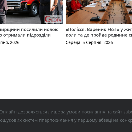
мирщини посилили новою
«Полісся. Вареник FEST» у Жи
о отримали підрозділи
коли та де пройде родинне с
рпня, 2026
Середа, 5 Серпня, 2026
Онлайн дозволяється лише за умови посилання на сайт subo
пошукових систем гіперпосилання у першому абзаці на конк