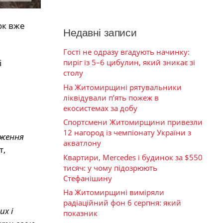
ок вже
Недавні записи
Гості не одразу вгадують начинку:
і
пиріг із 5–6 цибулин, який зникає зі
столу
На Житомирщині рятувальники
ліквідували п’ять пожеж в
екосистемах за добу
Спортсмени Житомирщини привезли
12 нагород із чемпіонату України з
дження
акватлону
т,
Квартири, Mercedes і будинок за $550
тисяч: у чому підозрюють
Стефанішину
На Житомирщині виміряли
радіаційний фон 6 серпня: який
их і
показник