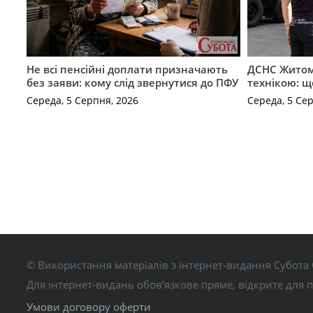
Не всі пенсійні доплати призначають
ДСНС Жито
без заяви: кому слід звернутися до ПФУ
технікою: щ
Середа, 5 Серпня, 2026
Середа, 5 Се
© Використання матеріалів з інтернет-видання Субота 
Для інтернет-видань обов’язкове пряме, відкрите для 
Умови договору оферти