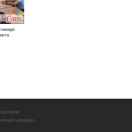
томирі:
вято
ta.online
ретний матеріал.