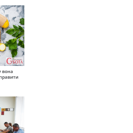
у вона
иправити