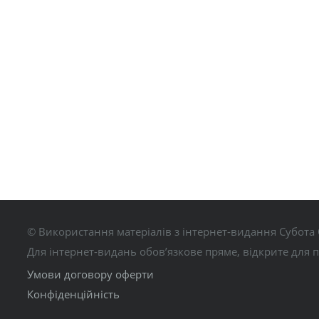
© Використання матеріалів з інтернет-видання Субота 
Для інтернет-видань обов’язкове пряме, відкрите для 
Умови договору оферти
Конфіденційність