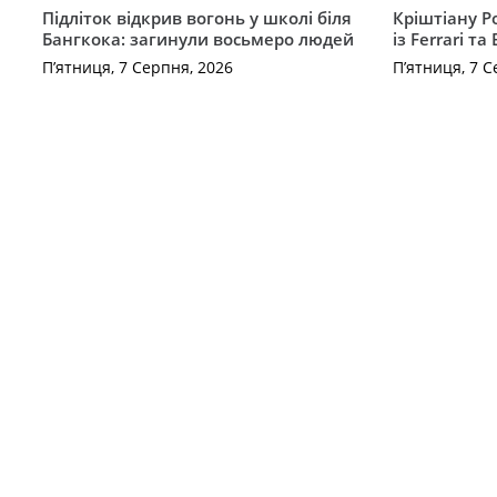
Підліток відкрив вогонь у школі біля
Кріштіану Р
Бангкока: загинули восьмеро людей
із Ferrari та
П’ятниця, 7 Серпня, 2026
П’ятниця, 7 С