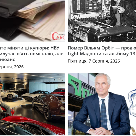
те міняти ці купюри: НБУ
Помер Вільям Орбіт — продю
илучає п’ять номіналів, але
Light Мадонни та альбому 13 
 нюанс
П’ятниця, 7 Серпня, 2026
ерпня, 2026