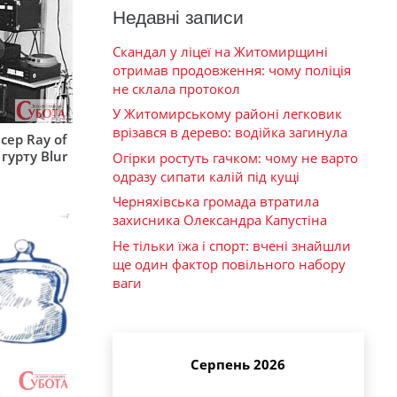
Недавні записи
Скандал у ліцеї на Житомирщині
отримав продовження: чому поліція
не склала протокол
У Житомирському районі легковик
врізався в дерево: водійка загинула
сер Ray of
гурту Blur
Огірки ростуть гачком: чому не варто
одразу сипати калій під кущі
Черняхівська громада втратила
захисника Олександра Капустіна
Не тільки їжа і спорт: вчені знайшли
ще один фактор повільного набору
ваги
Серпень 2026