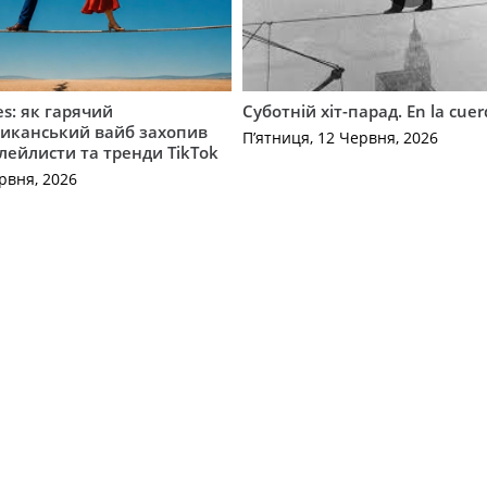
es: як гарячий
Суботній хіт-парад. En la cue
иканський вайб захопив
П’ятниця, 12 Червня, 2026
плейлисти та тренди TikTok
рвня, 2026