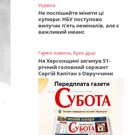
Україна
Не поспішайте міняти ці
купюри: НБУ поступово
вилучає п’ять номіналів, але є
важливий нюанс
Гарячі новини
,
Крик душі
На Херсонщині загинув 51-
річний головний сержант
Сергій Капітан з Овруччини