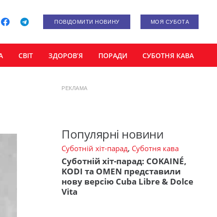
ПОВІДОМИТИ НОВИНУ
МОЯ СУБОТА
А
СВІТ
ЗДОРОВ’Я
ПОРАДИ
СУБОТНЯ КАВА
РЕКЛАМА
Популярні новини
Суботній хіт-парад
,
Суботня кава
Суботній хіт-парад: COKAINÉ,
KODI та OMEN представили
нову версію Cuba Libre & Dolce
Vita