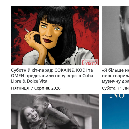
Суботній хіт-парад: COKAINÉ, KODI та
«Я більше не
OMEN представили нову версію Cuba
перетворила
Libre & Dolce Vita
музичну дра
П’ятниця, 7 Серпня, 2026
Субота, 11 Ли