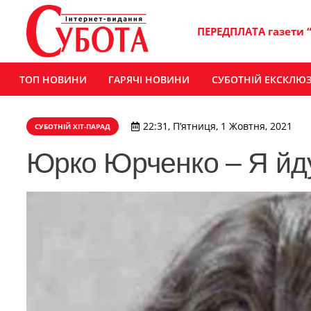
ПЕРЕДПЛАТА газети 
ТОП НОВИНИ
ГАРЯЧІ НОВИНИ
СУБОТНІЙ ЕКСКЛЮ
22:31, П’ятниця, 1 Жовтня, 2021
СУБОТНІЙ ХІТ-ПАРАД
Юрко Юрченко – Я йд