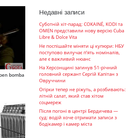
Недавні записи
Суботній хіт-парад: COKAINÉ, KODI та
OMEN представили нову версію Cuba
Libre & Dolce Vita
Не поспішайте міняти ці купюри: НБУ
поступово вилучає п’ять номіналів,
але є важливий нюанс
На Херсонщині загинув 51-річний
головний сержант Сергій Капітан з
mben bomba
Овруччини
Огірки тепер не ріжуть, а розбивають:
літній салат, який став хітом
соцмереж
Після погоні в центрі Бердичева —
суд: водій хоче отримати записи з
бодікамер і камер міста