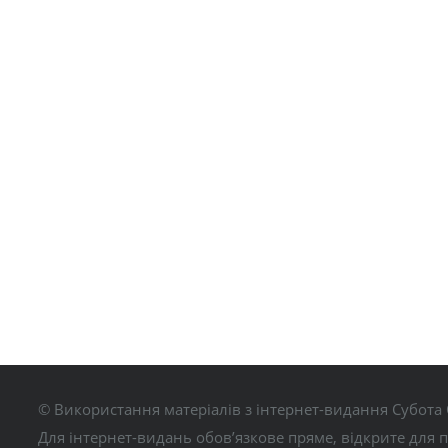
© Використання матеріалів з інтернет-видання Субота 
Для інтернет-видань обов’язкове пряме, відкрите для 