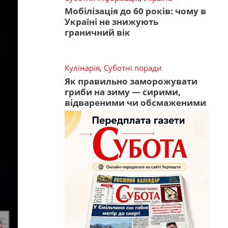
Мобілізація до 60 років: чому в
Україні не знижують
граничний вік
Кулінарія
,
Суботні поради
Як правильно заморожувати
гриби на зиму — сирими,
відвареними чи обсмаженими