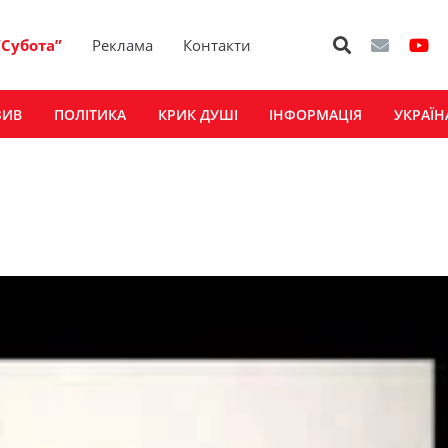
“Субота”
Реклама
Контакти
ЗИВ
ПОЛІТИКА
КРИК ДУШІ
ІНФОРМАЦІЯ
УКРАЇН