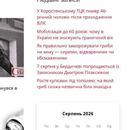
У Коростенському ТЦК помер 46-
річний чоловік після проходження
ВЛК
Мобілізація до 60 років: чому в
Україні не знижують граничний вік
Як правильно заморожувати гриби
на зиму — сирими, відвареними чи
обсмаженими
7 серпня у Бердичеві попрощаються із
Захисником Дмитром Плаксюком
Росте купками під тополею: на який
я
гриб схожа незвична біла знахідка
рнувся в
Серпень 2026
Пн
Вт
Ср
Чт
Пт
Сб
Нд