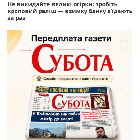
Не викидайте великі огірки: зробіть
кроповий реліш — взимку банку з’їдають
за раз