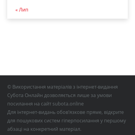
« Лип
© Використання матеріалів з інтернет-видання
Субота Онлайн дозволяється лише за умови
посилання на сайт subota.online
Для інтернет-видань обов’язкове пряме, відкрите
для пошукових систем гіперпосилання у першому
абзаці на конкретний матеріал.