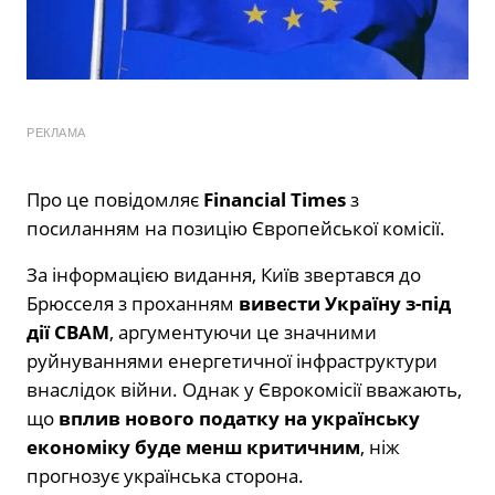
РЕКЛАМА
Про це повідомляє
Financial Times
з
посиланням на позицію Європейської комісії.
За інформацією видання, Київ звертався до
Брюсселя з проханням
вивести Україну з-під
дії CBAM
, аргументуючи це значними
руйнуваннями енергетичної інфраструктури
внаслідок війни. Однак у Єврокомісії вважають,
що
вплив нового податку на українську
економіку буде менш критичним
, ніж
прогнозує українська сторона.