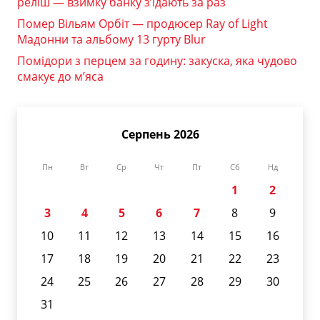
реліш — взимку банку з’їдають за раз
Помер Вільям Орбіт — продюсер Ray of Light
Мадонни та альбому 13 гурту Blur
Помідори з перцем за годину: закуска, яка чудово
смакує до м’яса
Серпень 2026
Пн
Вт
Ср
Чт
Пт
Сб
Нд
1
2
3
4
5
6
7
8
9
10
11
12
13
14
15
16
17
18
19
20
21
22
23
24
25
26
27
28
29
30
31