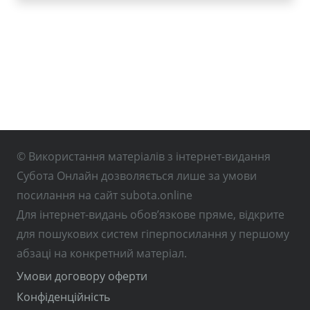
© Використання матеріалів з інтернет-видання
Субота Онлайн дозволяється лише за умови
посилання на сайт subota.online
Для інтернет-видань обов’язкове пряме, відкрите
для пошукових систем гіперпосилання у першому
абзаці на конкретний матеріал.
Умови договору оферти
Конфіденційність