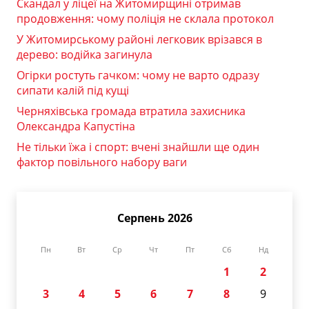
Скандал у ліцеї на Житомирщині отримав
продовження: чому поліція не склала протокол
У Житомирському районі легковик врізався в
дерево: водійка загинула
Огірки ростуть гачком: чому не варто одразу
сипати калій під кущі
Черняхівська громада втратила захисника
Олександра Капустіна
Не тільки їжа і спорт: вчені знайшли ще один
фактор повільного набору ваги
Серпень 2026
Пн
Вт
Ср
Чт
Пт
Сб
Нд
1
2
3
4
5
6
7
8
9