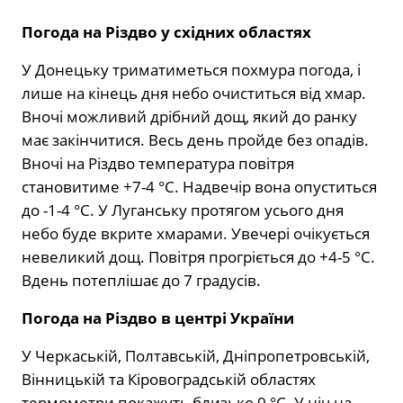
Погода на Різдво у східних областях
У Донецьку триматиметься похмура погода, і
лише на кінець дня небо очиститься від хмар.
Вночі можливий дрібний дощ, який до ранку
має закінчитися. Весь день пройде без опадів.
Вночі на Різдво температура повітря
становитиме +7-4 °С. Надвечір вона опуститься
до -1-4 °С. У Луганську протягом усього дня
небо буде вкрите хмарами. Увечері очікується
невеликий дощ. Повітря прогріється до +4-5 °С.
Вдень потеплішає до 7 градусів.
Погода на Різдво в центрі України
У Черкаській, Полтавській, Дніпропетровській,
Вінницькій та Кіровоградській областях
термометри покажуть близько 0 °С. У ніч на