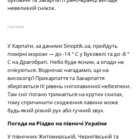
невеликий сніжок.
РЕКЛАМА
У Карпати, за даними Sinoptik.ua, прийдуть
помірні морози — до -14 ° С у Буковелі та до -8 °
С на Драгобраті. Небо буде ясним, а опади не
очікуються. Водночас нагадаємо, що на
високогір’ї Прикарпаття та Закарпаття
зберігається III рівень сніголавинної небезпеки.
Там сніг погано тримається на крутих схилах,
тому спричинити сходження лавини може
будь-який різкий рух або гучний звук.
Погода на Різдво на півночі України
У північних Житомирській, Чернігівській та