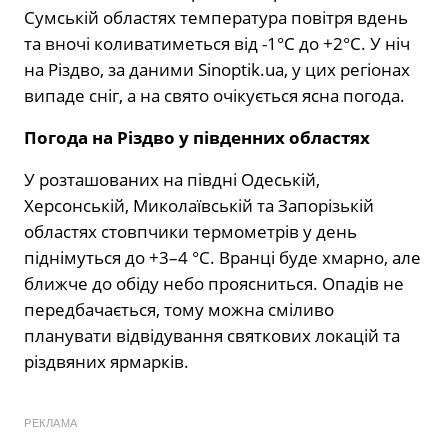
Сумській областях температура повітря вдень
та вночі коливатиметься від -1°С до +2°С. У ніч
на Різдво, за даними Sinoptik.ua, у цих регіонах
випаде сніг, а на свято очікується ясна погода.
Погода на Різдво у південних областях
У розташованих на півдні Одеській,
Херсонській, Миколаївській та Запорізькій
областях стовпчики термометрів у день
піднімуться до +3–4 °С. Вранці буде хмарно, але
ближче до обіду небо проясниться. Опадів не
передбачається, тому можна сміливо
планувати відвідування святкових локацій та
різдвяних ярмарків.
РЕКЛАМА